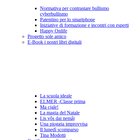
Normativa per contrastare bullismo
cyberbullismo
Patentino per lo smartphone
Iniziative di formazione e incontri con esperti
Happy Onlife
Progetto sole amico
E-Book i nostri libri digitali
La scuola ideale
ELMER -Classe prima
Ma cjale!
La magia del Natale
Lis vôs dai nemâj
Una pioggia improvvisa
Il lunedì scomparso
Tina Modotti