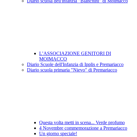
Diario scuola dell'infanzia "Blanchini" di Moimacco
L’ASSOCIAZIONE GENITORI DI
MOIMACCO
Diario Scuole dell'Infanzia di Ipplis e Premariacco
Diario scuola primaria "Nievo" di Premariacco
Questa volta metti in scena... Verde profumo
4 Novembre commemorazione a Premariacco
Un giorno speciale!