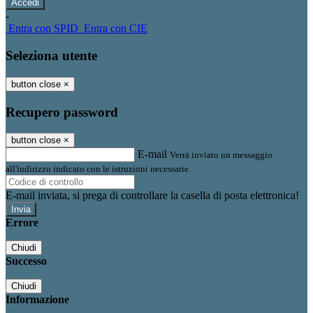
-
Entra con SPID
Entra con CIE
Seleziona utente
button close
×
Recupero password
button close
×
E-mail
Verrà inviato un messaggio
all'indirizzo indicato con le istruzioni necessarie.
E-mail inviata, si prega di controllare la casella di posta elettronica!
Errore
Chiudi
Successo
Chiudi
Informazione