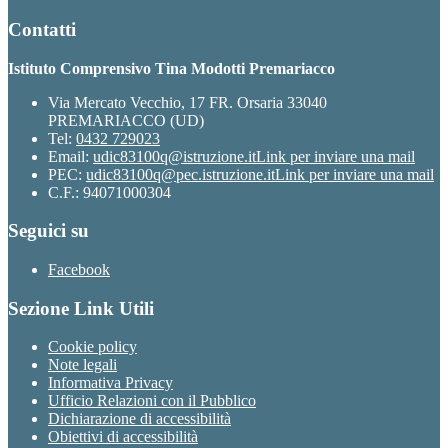
Contatti
Istituto Comprensivo Tina Modotti Premariacco
Via Mercato Vecchio, 17 FR. Orsaria 33040
PREMARIACCO (UD)
Tel:
0432 729023
Email:
udic83100q@istruzione.it
Link per inviare una mail
PEC:
udic83100q@pec.istruzione.it
Link per inviare una mail
C.F.: 94071000304
Seguici su
Facebook
Sezione Link Utili
Cookie policy
Note legali
Informativa Privacy
Ufficio Relazioni con il Pubblico
Dichiarazione di accessibilità
Obiettivi di accessibilità