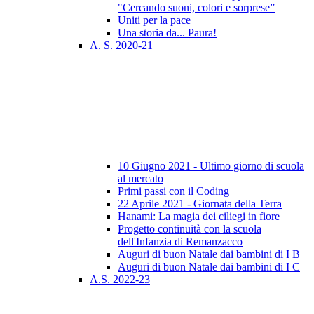
"Cercando suoni, colori e sorprese”
Uniti per la pace
Una storia da... Paura!
A. S. 2020-21
10 Giugno 2021 - Ultimo giorno di scuola
al mercato
Primi passi con il Coding
22 Aprile 2021 - Giornata della Terra
Hanami: La magia dei ciliegi in fiore
Progetto continuità con la scuola
dell'Infanzia di Remanzacco
Auguri di buon Natale dai bambini di I B
Auguri di buon Natale dai bambini di I C
A.S. 2022-23