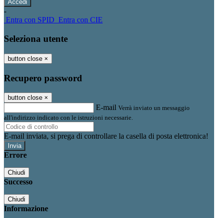
-
Entra con SPID
Entra con CIE
Seleziona utente
button close
×
Recupero password
button close
×
E-mail
Verrà inviato un messaggio
all'indirizzo indicato con le istruzioni necessarie.
E-mail inviata, si prega di controllare la casella di posta elettronica!
Errore
Chiudi
Successo
Chiudi
Informazione