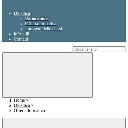
Didattica
Panoramica
Offerta formativa
I progetti delle classi
Info utili
Contatti
Campo di ricerca per le pagine del sito
Home
>
Didattica
>
Offerta formativa