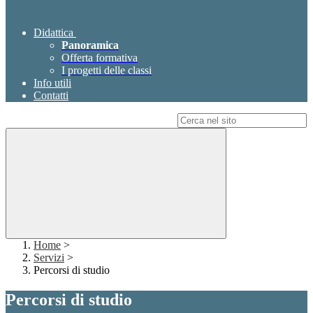
Didattica
Panoramica
Offerta formativa
I progetti delle classi
Info utili
Contatti
Campo di ricerca per le pagine del sito
Home
>
Servizi
>
Percorsi di studio
Percorsi di studio