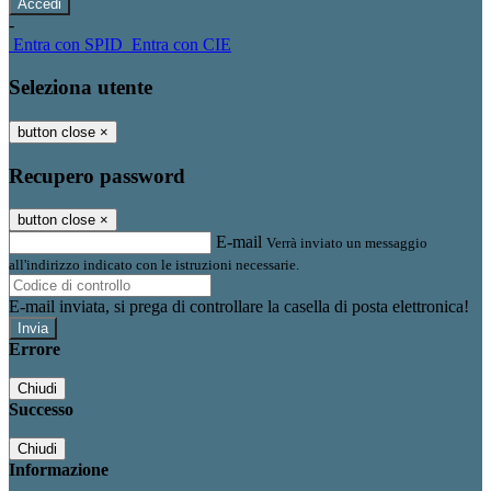
-
Entra con SPID
Entra con CIE
Seleziona utente
button close
×
Recupero password
button close
×
E-mail
Verrà inviato un messaggio
all'indirizzo indicato con le istruzioni necessarie.
E-mail inviata, si prega di controllare la casella di posta elettronica!
Errore
Chiudi
Successo
Chiudi
Informazione