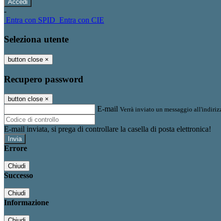
-
Entra con SPID
Entra con CIE
Seleziona utente
button close
×
Recupero password
button close
×
E-mail
Verrà inviato un messaggio all'indirizz
E-mail inviata, si prega di controllare la casella di posta elettronica!
Errore
Chiudi
Successo
Chiudi
Informazione
Chiudi