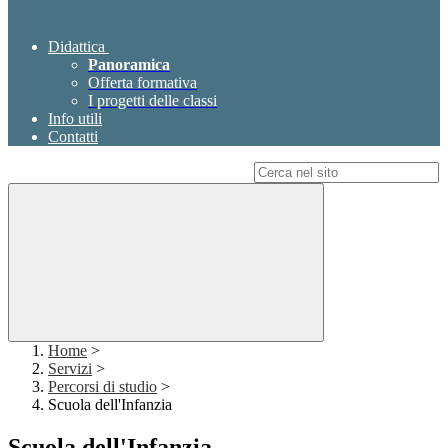
Didattica
Panoramica
Offerta formativa
I progetti delle classi
Info utili
Contatti
Campo di ricerca per le pagine del sito
Home
>
Servizi
>
Percorsi di studio
>
Scuola dell'Infanzia
Scuola dell'Infanzia