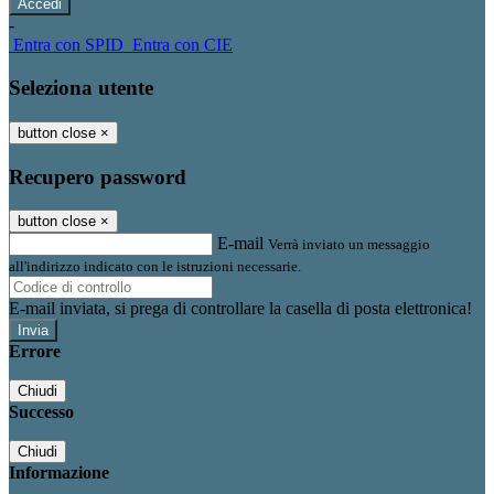
-
Entra con SPID
Entra con CIE
Seleziona utente
button close
×
Recupero password
button close
×
E-mail
Verrà inviato un messaggio
all'indirizzo indicato con le istruzioni necessarie.
E-mail inviata, si prega di controllare la casella di posta elettronica!
Errore
Chiudi
Successo
Chiudi
Informazione