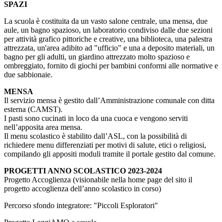
SPAZI
La scuola è costituita da un vasto salone centrale, una mensa, due
aule, un bagno spazioso, un laboratorio condiviso dalle due sezioni
per attività grafico pittoriche e creative, una biblioteca, una palestra
attrezzata, un'area adibito ad "ufficio" e una a deposito materiali, un
bagno per gli adulti, un giardino attrezzato molto spazioso e
ombreggiato, fornito di giochi per bambini conformi alle normative e
due sabbionaie.
MENSA
Il servizio mensa è gestito dall’Amministrazione comunale con ditta
esterna (CAMST).
I pasti sono cucinati in loco da una cuoca e vengono serviti
nell’apposita area mensa.
Il menu scolastico è stabilito dall’ASL, con la possibilità di
richiedere menu differenziati per motivi di salute, etici o religiosi,
compilando gli appositi moduli tramite il portale gestito dal comune.
PROGETTI ANNO SCOLASTICO 2023-2024
Progetto Accoglienza (visionabile nella home page del sito il
progetto accoglienza dell’anno scolastico in corso)
Percorso sfondo integratore: "Piccoli Esploratori"