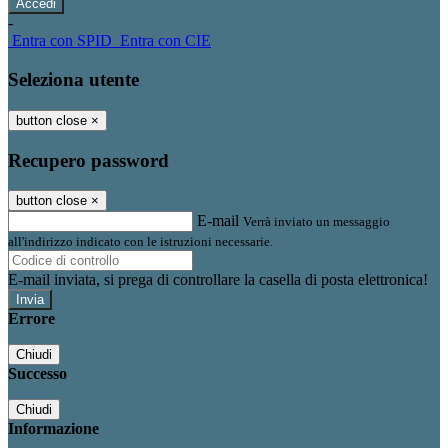
-
Entra con SPID
Entra con CIE
Seleziona utente
button close
×
Recupero password
button close
×
E-mail
Verrà inviato un messaggio
all'indirizzo indicato con le istruzioni necessarie.
E-mail inviata, si prega di controllare la casella di posta elettronica!
Errore
Chiudi
Successo
Chiudi
Informazione