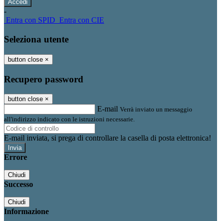
-
Entra con SPID
Entra con CIE
Seleziona utente
button close
×
Recupero password
button close
×
E-mail
Verrà inviato un messaggio
all'indirizzo indicato con le istruzioni necessarie.
E-mail inviata, si prega di controllare la casella di posta elettronica!
Errore
Chiudi
Successo
Chiudi
Informazione