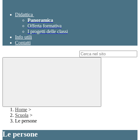
Didattica
Panoramica
Offerta formativa
I progetti delle classi
Info utili
Contatti
Campo di ricerca per le pagine del sito
Home
>
Scuola
>
Le persone
Le persone