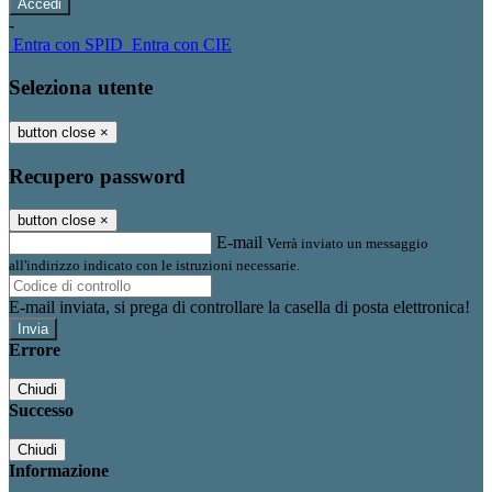
-
Entra con SPID
Entra con CIE
Seleziona utente
button close
×
Recupero password
button close
×
E-mail
Verrà inviato un messaggio
all'indirizzo indicato con le istruzioni necessarie.
E-mail inviata, si prega di controllare la casella di posta elettronica!
Errore
Chiudi
Successo
Chiudi
Informazione