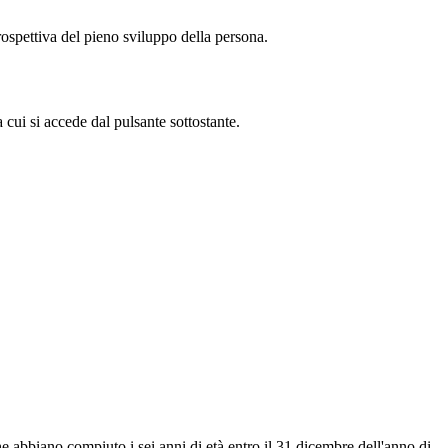
rospettiva del pieno sviluppo della persona.
 cui si accede dal pulsante sottostante.
he abbiano compiuto i sei anni di età entro il 31 dicembre dell'anno di