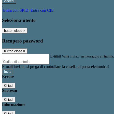
-
Entra con SPID
Entra con CIE
Seleziona utente
button close
×
Recupero password
button close
×
E-mail
Verrà inviato un messaggio all'indirizz
E-mail inviata, si prega di controllare la casella di posta elettronica!
Errore
Chiudi
Successo
Chiudi
Informazione
Chiudi