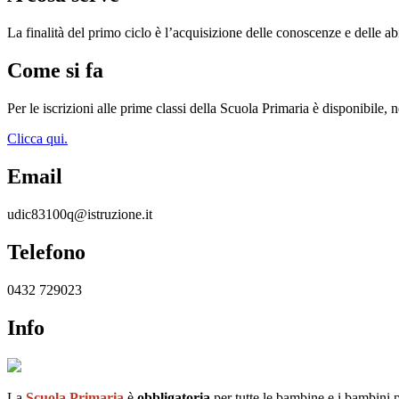
La finalità del primo ciclo è l’acquisizione delle conoscenze e delle a
Come si fa
Per le iscrizioni alle prime classi della Scuola Primaria è disponibile,
Clicca qui.
Email
udic83100q@istruzione.it
Telefono
0432 729023
Info
La
Scuola Primaria
è
obbligatoria
per tutte le bambine e i bambini p