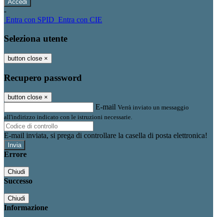
-
Entra con SPID
Entra con CIE
Seleziona utente
button close
×
Recupero password
button close
×
E-mail
Verrà inviato un messaggio
all'indirizzo indicato con le istruzioni necessarie.
E-mail inviata, si prega di controllare la casella di posta elettronica!
Errore
Chiudi
Successo
Chiudi
Informazione