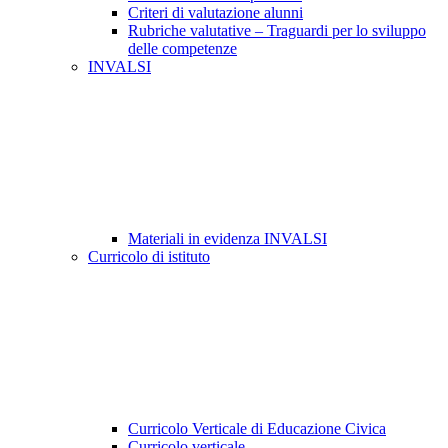
Criteri di valutazione alunni
Rubriche valutative – Traguardi per lo sviluppo
delle competenze
INVALSI
Materiali in evidenza INVALSI
Curricolo di istituto
Curricolo Verticale di Educazione Civica
Curricolo verticale