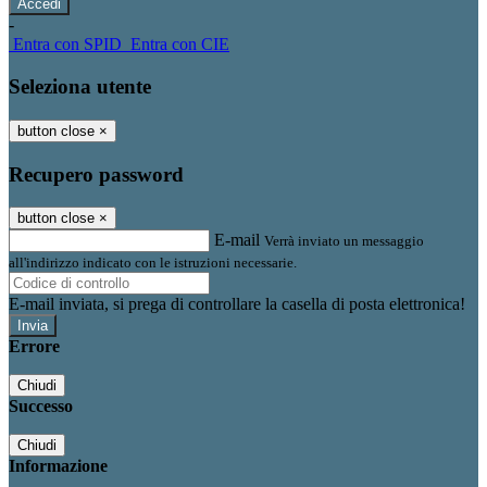
-
Entra con SPID
Entra con CIE
Seleziona utente
button close
×
Recupero password
button close
×
E-mail
Verrà inviato un messaggio
all'indirizzo indicato con le istruzioni necessarie.
E-mail inviata, si prega di controllare la casella di posta elettronica!
Errore
Chiudi
Successo
Chiudi
Informazione