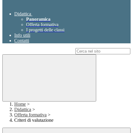
Didattica
Panoramica
Offerta formativa
I progetti delle classi
Info utili
Contatti
Campo di ricerca per le pagine del sito
Home
>
Didattica
>
Offerta formativa
>
Criteri di valutazione