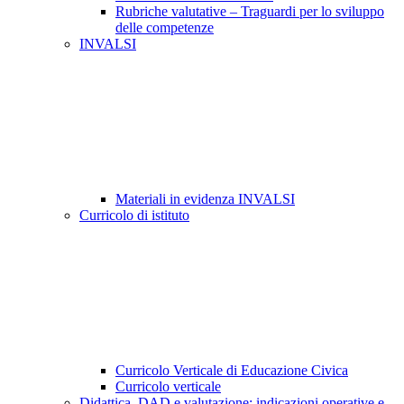
Rubriche valutative – Traguardi per lo sviluppo
delle competenze
INVALSI
Materiali in evidenza INVALSI
Curricolo di istituto
Curricolo Verticale di Educazione Civica
Curricolo verticale
Didattica, DAD e valutazione: indicazioni operative e