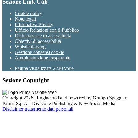
Sezione Link Utili
Cookie policy
Note legali
Informativa Privacy
Ufficio Relazioni con il Pubblico
Dichiarazione di accessibilità
Obiettivi di accessibilità
Whistleblowing
Gestione consensi cookie
Amministrazione trasparente
Pagina visualizzata
2230
volte
Sezione Copyright
Copyright 2026 | Engineered and powered by Gruppo Spaggiari
Parma S.p.A. | Divisione Publishing & New Social Media
Disclaimer trattamento dati personali