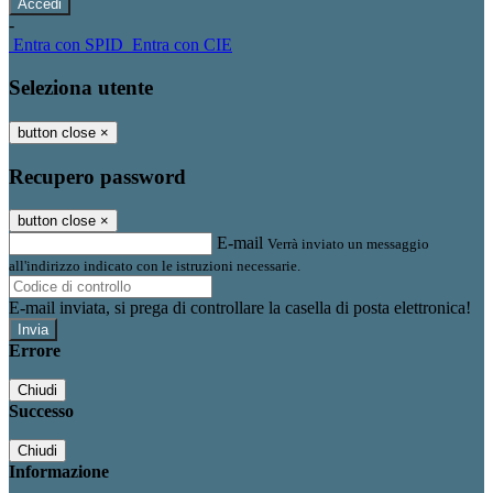
-
Entra con SPID
Entra con CIE
Seleziona utente
button close
×
Recupero password
button close
×
E-mail
Verrà inviato un messaggio
all'indirizzo indicato con le istruzioni necessarie.
E-mail inviata, si prega di controllare la casella di posta elettronica!
Errore
Chiudi
Successo
Chiudi
Informazione