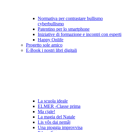
Normativa per contrastare bullismo
cyberbullismo
Patentino per lo smartphone
Iniziative di formazione e incontri con esperti
Happy Onlife
Progetto sole amico
E-Book i nostri libri digitali
La scuola ideale
ELMER -Classe prima
Ma cjale!
La magia del Natale
Lis vôs dai nemâj
Una pioggia improvvisa