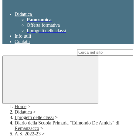
Didattica
Panoramica
Offerta formativa
I progetti delle classi
Info utili
Contatti
Campo di ricerca per le pagine del sito
Home
>
Didattica
>
I progetti delle classi
>
Diario della Scuola Primaria "Edmondo De Amicis" di
Remanzacco
>
A.S. 2022-23
>