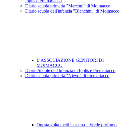
Ipplis e Premariacco
Diario scuola primaria "Marconi" di Moimacco
Diario scuola dell'infanzia "Blanchini" di Moimacco
L’ASSOCIAZIONE GENITORI DI
MOIMACCO
Diario Scuole dell'Infanzia di Ipplis e Premariacco
Diario scuola primaria "Nievo" di Premariacco
Questa volta metti in scena... Verde profumo