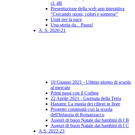
cl. 4B
Presentazione della web app interattiva
"Cercando suoni, colori e sorprese”
Uniti per la pace
Una storia da... Paura!
A. S. 2020-21
10 Giugno 2021 - Ultimo giorno di scuola
al mercato
Primi passi con il Coding
22 Aprile 2021 - Giornata della Terra
Hanami: La magia dei ciliegi in fiore
Progetto continuità con la scuola
dell'Infanzia di Remanzacco
Auguri di buon Natale dai bambini di I B
Auguri di buon Natale dai bambini di I C
A.S. 2022-23