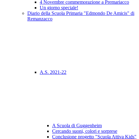
4 Novembre commemorazione a Premariacco
Un giorno speciale!
Diario della Scuola Primaria "Edmondo De Amicis" di
Remanzacco
A.S. 2021-22
A Scuola di Guggenheim
Cercando suoni, colori e sorprese
Conclusione progetto "Scuola Attiva Kids"