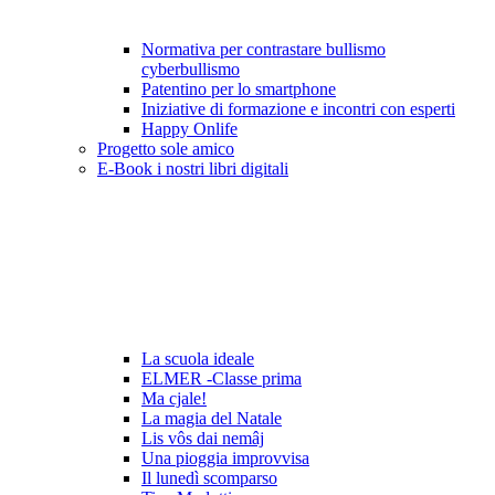
Normativa per contrastare bullismo
cyberbullismo
Patentino per lo smartphone
Iniziative di formazione e incontri con esperti
Happy Onlife
Progetto sole amico
E-Book i nostri libri digitali
La scuola ideale
ELMER -Classe prima
Ma cjale!
La magia del Natale
Lis vôs dai nemâj
Una pioggia improvvisa
Il lunedì scomparso