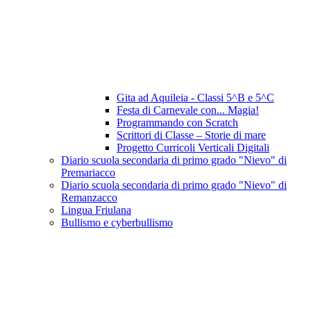
Gita ad Aquileia - Classi 5^B e 5^C
Festa di Carnevale con... Magia!
Programmando con Scratch
Scrittori di Classe – Storie di mare
Progetto Curricoli Verticali Digitali
Diario scuola secondaria di primo grado "Nievo" di
Premariacco
Diario scuola secondaria di primo grado "Nievo" di
Remanzacco
Lingua Friulana
Bullismo e cyberbullismo