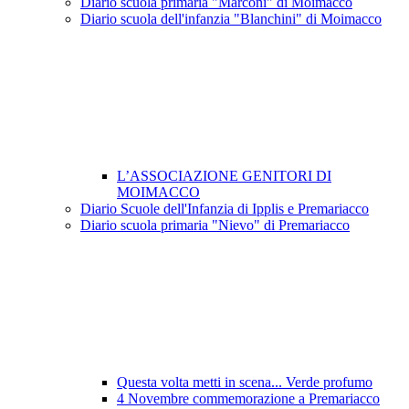
Diario scuola primaria "Marconi" di Moimacco
Diario scuola dell'infanzia "Blanchini" di Moimacco
L’ASSOCIAZIONE GENITORI DI
MOIMACCO
Diario Scuole dell'Infanzia di Ipplis e Premariacco
Diario scuola primaria "Nievo" di Premariacco
Questa volta metti in scena... Verde profumo
4 Novembre commemorazione a Premariacco