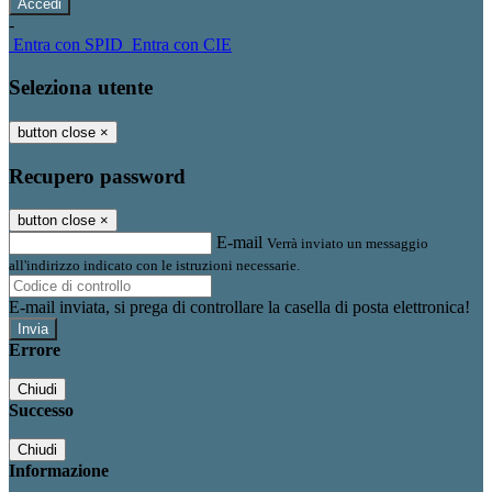
-
Entra con SPID
Entra con CIE
Seleziona utente
button close
×
Recupero password
button close
×
E-mail
Verrà inviato un messaggio
all'indirizzo indicato con le istruzioni necessarie.
E-mail inviata, si prega di controllare la casella di posta elettronica!
Errore
Chiudi
Successo
Chiudi
Informazione