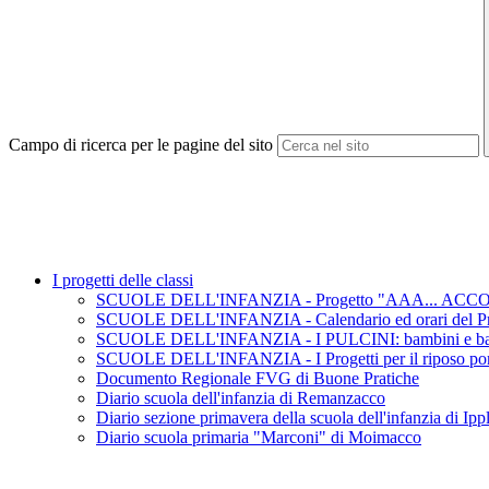
Campo di ricerca per le pagine del sito
I progetti delle classi
SCUOLE DELL'INFANZIA - Progetto "AAA... ACCOGLIE
SCUOLE DELL'INFANZIA - Calendario ed orari del Pro
SCUOLE DELL'INFANZIA - I PULCINI: bambini e bamb
SCUOLE DELL'INFANZIA - I Progetti per il riposo pom
Documento Regionale FVG di Buone Pratiche
Diario scuola dell'infanzia di Remanzacco
Diario sezione primavera della scuola dell'infanzia di Ipp
Diario scuola primaria "Marconi" di Moimacco