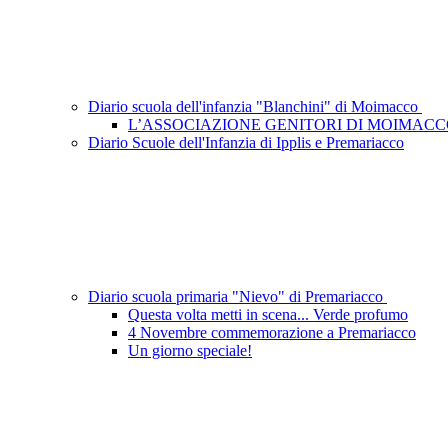
Diario scuola dell'infanzia "Blanchini" di Moimacco
L’ASSOCIAZIONE GENITORI DI MOIMAC
Diario Scuole dell'Infanzia di Ipplis e Premariacco
Diario scuola primaria "Nievo" di Premariacco
Questa volta metti in scena... Verde profumo
4 Novembre commemorazione a Premariacco
Un giorno speciale!