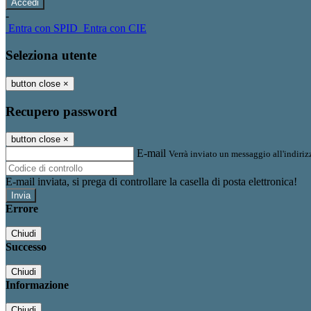
-
Entra con SPID
Entra con CIE
Seleziona utente
button close
×
Recupero password
button close
×
E-mail
Verrà inviato un messaggio all'indirizz
E-mail inviata, si prega di controllare la casella di posta elettronica!
Errore
Chiudi
Successo
Chiudi
Informazione
Chiudi