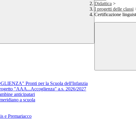
Didattica
>
I progetti delle classi
Certificazione linguis
NZA" Pronti per la Scuola dell'Infanzia
getto "AAA...Accoglienza" a.s. 2026/2027
ine anticipatari
eridiano a scuola
lis e Premariacco