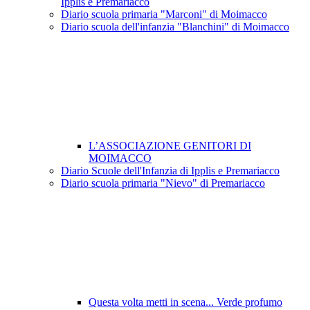
Ipplis e Premariacco
Diario scuola primaria "Marconi" di Moimacco
Diario scuola dell'infanzia "Blanchini" di Moimacco
L’ASSOCIAZIONE GENITORI DI
MOIMACCO
Diario Scuole dell'Infanzia di Ipplis e Premariacco
Diario scuola primaria "Nievo" di Premariacco
Questa volta metti in scena... Verde profumo