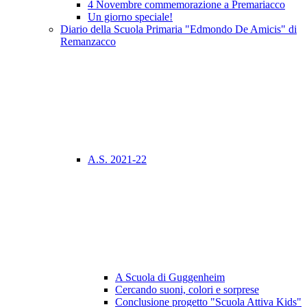
4 Novembre commemorazione a Premariacco
Un giorno speciale!
Diario della Scuola Primaria "Edmondo De Amicis" di
Remanzacco
A.S. 2021-22
A Scuola di Guggenheim
Cercando suoni, colori e sorprese
Conclusione progetto "Scuola Attiva Kids"