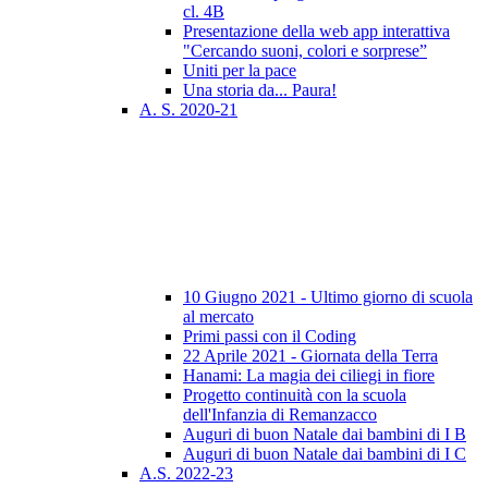
cl. 4B
Presentazione della web app interattiva
"Cercando suoni, colori e sorprese”
Uniti per la pace
Una storia da... Paura!
A. S. 2020-21
10 Giugno 2021 - Ultimo giorno di scuola
al mercato
Primi passi con il Coding
22 Aprile 2021 - Giornata della Terra
Hanami: La magia dei ciliegi in fiore
Progetto continuità con la scuola
dell'Infanzia di Remanzacco
Auguri di buon Natale dai bambini di I B
Auguri di buon Natale dai bambini di I C
A.S. 2022-23