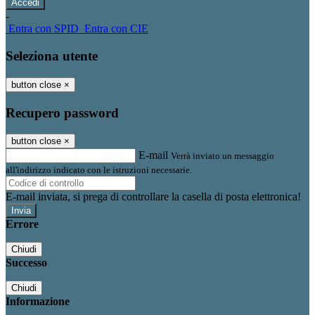
-
Entra con SPID
Entra con CIE
Seleziona utente
button close
×
Recupero password
button close
×
E-mail
Verrà inviato un messaggio
all'indirizzo indicato con le istruzioni necessarie.
E-mail inviata, si prega di controllare la casella di posta elettronica!
Errore
Chiudi
Successo
Chiudi
Informazione