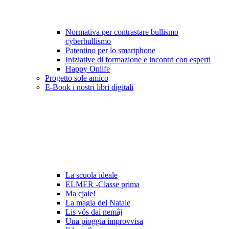
Normativa per contrastare bullismo
cyberbullismo
Patentino per lo smartphone
Iniziative di formazione e incontri con esperti
Happy Onlife
Progetto sole amico
E-Book i nostri libri digitali
La scuola ideale
ELMER -Classe prima
Ma cjale!
La magia del Natale
Lis vôs dai nemâj
Una pioggia improvvisa