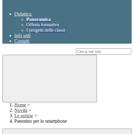
Didattica
Panoramica
Offerta formativa
I progetti delle classi
Info utili
Contatti
Campo di ricerca per le pagine del sito
Home
>
Novità
>
Le notizie
>
Patentino per lo smartphone