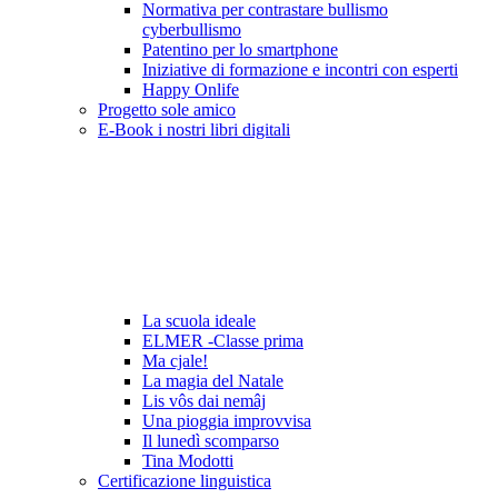
Normativa per contrastare bullismo
cyberbullismo
Patentino per lo smartphone
Iniziative di formazione e incontri con esperti
Happy Onlife
Progetto sole amico
E-Book i nostri libri digitali
La scuola ideale
ELMER -Classe prima
Ma cjale!
La magia del Natale
Lis vôs dai nemâj
Una pioggia improvvisa
Il lunedì scomparso
Tina Modotti
Certificazione linguistica