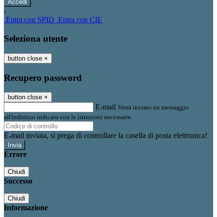
-
Entra con SPID
Entra con CIE
Seleziona utente
button close
×
Recupero password
button close
×
E-mail
Verrà inviato un messaggio
all'indirizzo indicato con le istruzioni necessarie.
E-mail inviata, si prega di controllare la casella di posta elettronica!
Errore
Chiudi
Successo
Chiudi
Informazione