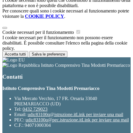
I cookie necessari sono quelli che consentono il funzionamento della
piattaforma e non è possibile disabilitarli.
Per conoscere quali sono i cookie necessari al funzionamento potete
visionare la
COOKIE POLICY
.
Cookie necessari per il funzionamento
I cookie necessari per il funzionamento non possono essere
disabilitati. È possibile consultare l'elenco nella pagina della cookie
policy.
Accetta tutti
Salva le preferenze
Istituto Comprensivo Tina Modotti Premariacco
Contatti
Istituto Comprensivo Tina Modotti Premariacco
Via Mercato Vecchio, 17 FR. Orsaria 33040
PREMARIACCO (UD)
Tel:
0432 729023
Email:
udic83100q@istruzione.it
Link per inviare una mail
PEC:
udic83100q@pec.istruzione.it
Link per inviare una mail
C.F.: 94071000304