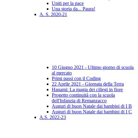
Uniti per la pace
Una storia da... Paura!
A. S. 2020-21
10 Giugno 2021 - Ultimo giorno di scuola
al mercato
Primi passi con il Coding
22 Aprile 2021 - Giornata della Terra
Hanami: La magia dei ciliegi in fiore
Progetto continuità con la scuola
dell'Infanzia di Remanzacco
Auguri di buon Natale dai bambini di I B
Auguri di buon Natale dai bambini di I C
A.S. 2022-23