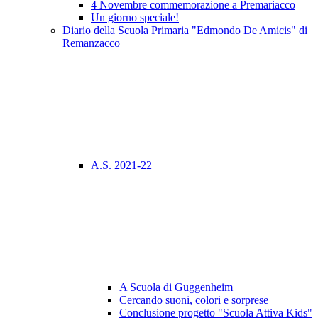
4 Novembre commemorazione a Premariacco
Un giorno speciale!
Diario della Scuola Primaria "Edmondo De Amicis" di
Remanzacco
A.S. 2021-22
A Scuola di Guggenheim
Cercando suoni, colori e sorprese
Conclusione progetto "Scuola Attiva Kids"