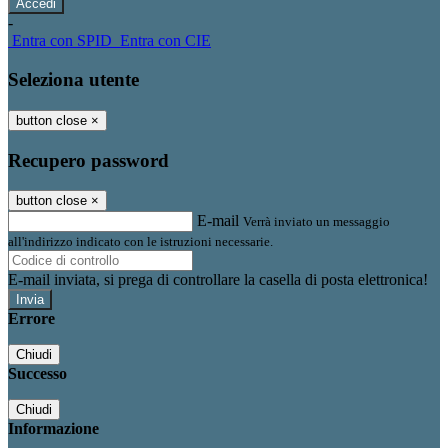
-
Entra con SPID
Entra con CIE
Seleziona utente
button close
×
Recupero password
button close
×
E-mail
Verrà inviato un messaggio
all'indirizzo indicato con le istruzioni necessarie.
E-mail inviata, si prega di controllare la casella di posta elettronica!
Errore
Chiudi
Successo
Chiudi
Informazione