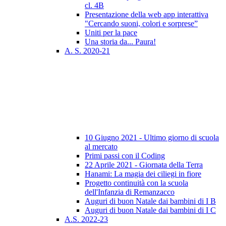
cl. 4B
Presentazione della web app interattiva
"Cercando suoni, colori e sorprese”
Uniti per la pace
Una storia da... Paura!
A. S. 2020-21
10 Giugno 2021 - Ultimo giorno di scuola
al mercato
Primi passi con il Coding
22 Aprile 2021 - Giornata della Terra
Hanami: La magia dei ciliegi in fiore
Progetto continuità con la scuola
dell'Infanzia di Remanzacco
Auguri di buon Natale dai bambini di I B
Auguri di buon Natale dai bambini di I C
A.S. 2022-23