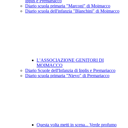
Ipplis e Premariacco
Diario scuola primaria "Marconi" di Moimacco
Diario scuola dell'infanzia "Blanchini" di Moimacco
L’ASSOCIAZIONE GENITORI DI
MOIMACCO
Diario Scuole dell'Infanzia di Ipplis e Premariacco
Diario scuola primaria "Nievo" di Premariacco
Questa volta metti in scena... Verde profumo