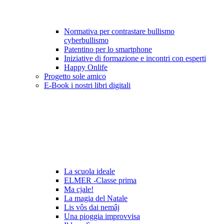
Normativa per contrastare bullismo
cyberbullismo
Patentino per lo smartphone
Iniziative di formazione e incontri con esperti
Happy Onlife
Progetto sole amico
E-Book i nostri libri digitali
La scuola ideale
ELMER -Classe prima
Ma cjale!
La magia del Natale
Lis vôs dai nemâj
Una pioggia improvvisa