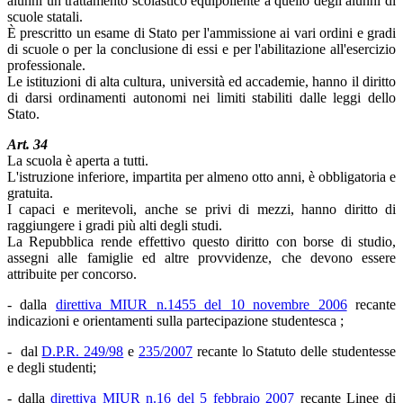
alunni un trattamento scolastico equipollente a quello degli alunni di
scuole statali.
È prescritto un esame di Stato per l'ammissione ai vari ordini e gradi
di scuole o per la conclusione di essi e per l'abilitazione all'esercizio
professionale.
Le istituzioni di alta cultura, università ed accademie, hanno il diritto
di darsi ordinamenti autonomi nei limiti stabiliti dalle leggi dello
Stato.
Art. 34
La scuola è aperta a tutti.
L'istruzione inferiore, impartita per almeno otto anni, è obbligatoria e
gratuita.
I capaci e meritevoli, anche se privi di mezzi, hanno diritto di
raggiungere i gradi più alti degli studi.
La Repubblica rende effettivo questo diritto con borse di studio,
assegni alle famiglie ed altre provvidenze, che devono essere
attribuite per concorso.
- dalla
direttiva MIUR n.1455 del 10 novembre 2006
recante
indicazioni e orientamenti sulla partecipazione studentesca ;
- dal
D.P.R. 249/98
e
235/2007
recante lo Statuto delle studentesse
e degli studenti;
- dalla
direttiva MIUR n.16 del 5 febbraio 2007
recante Linee di