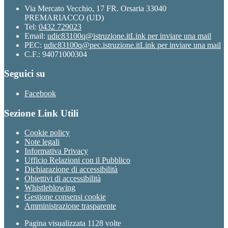
Via Mercato Vecchio, 17 FR. Orsaria 33040
PREMARIACCO (UD)
Tel:
0432 729023
Email:
udic83100q@istruzione.it
Link per inviare una mail
PEC:
udic83100q@pec.istruzione.it
Link per inviare una mail
C.F.: 94071000304
Seguici su
Facebook
Sezione Link Utili
Cookie policy
Note legali
Informativa Privacy
Ufficio Relazioni con il Pubblico
Dichiarazione di accessibilità
Obiettivi di accessibilità
Whistleblowing
Gestione consensi cookie
Amministrazione trasparente
Pagina visualizzata
1128
volte