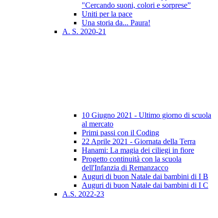
"Cercando suoni, colori e sorprese”
Uniti per la pace
Una storia da... Paura!
A. S. 2020-21
10 Giugno 2021 - Ultimo giorno di scuola
al mercato
Primi passi con il Coding
22 Aprile 2021 - Giornata della Terra
Hanami: La magia dei ciliegi in fiore
Progetto continuità con la scuola
dell'Infanzia di Remanzacco
Auguri di buon Natale dai bambini di I B
Auguri di buon Natale dai bambini di I C
A.S. 2022-23