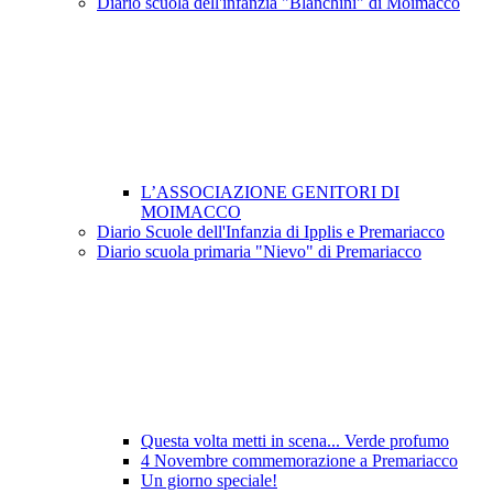
Diario scuola dell'infanzia "Blanchini" di Moimacco
L’ASSOCIAZIONE GENITORI DI
MOIMACCO
Diario Scuole dell'Infanzia di Ipplis e Premariacco
Diario scuola primaria "Nievo" di Premariacco
Questa volta metti in scena... Verde profumo
4 Novembre commemorazione a Premariacco
Un giorno speciale!