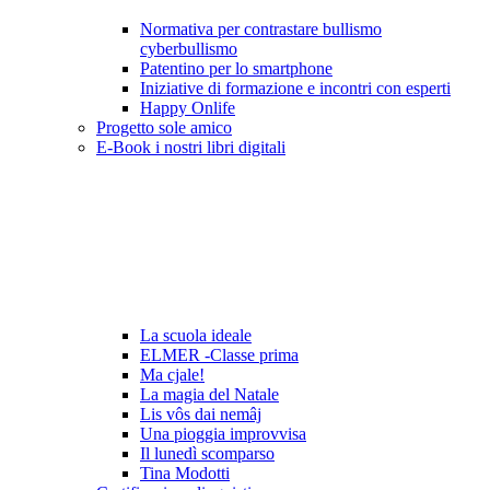
Normativa per contrastare bullismo
cyberbullismo
Patentino per lo smartphone
Iniziative di formazione e incontri con esperti
Happy Onlife
Progetto sole amico
E-Book i nostri libri digitali
La scuola ideale
ELMER -Classe prima
Ma cjale!
La magia del Natale
Lis vôs dai nemâj
Una pioggia improvvisa
Il lunedì scomparso
Tina Modotti