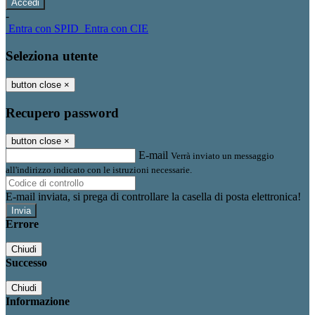
-
Entra con SPID
Entra con CIE
Seleziona utente
button close
×
Recupero password
button close
×
E-mail
Verrà inviato un messaggio
all'indirizzo indicato con le istruzioni necessarie.
E-mail inviata, si prega di controllare la casella di posta elettronica!
Errore
Chiudi
Successo
Chiudi
Informazione