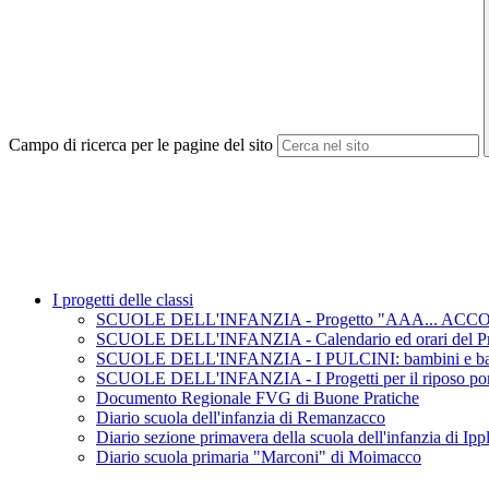
Campo di ricerca per le pagine del sito
I progetti delle classi
SCUOLE DELL'INFANZIA - Progetto "AAA... ACCOGLIE
SCUOLE DELL'INFANZIA - Calendario ed orari del Pro
SCUOLE DELL'INFANZIA - I PULCINI: bambini e bamb
SCUOLE DELL'INFANZIA - I Progetti per il riposo pom
Documento Regionale FVG di Buone Pratiche
Diario scuola dell'infanzia di Remanzacco
Diario sezione primavera della scuola dell'infanzia di Ipp
Diario scuola primaria "Marconi" di Moimacco