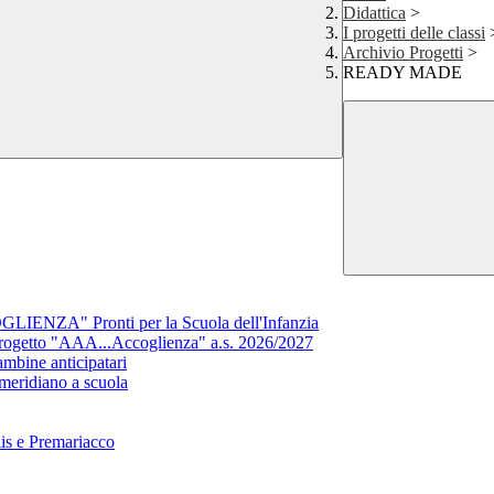
Didattica
>
I progetti delle classi
Archivio Progetti
>
READY MADE
NZA" Pronti per la Scuola dell'Infanzia
getto "AAA...Accoglienza" a.s. 2026/2027
ine anticipatari
eridiano a scuola
lis e Premariacco