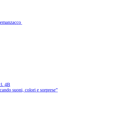
 Remanzacco
cl. 4B
cando suoni, colori e sorprese”