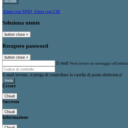
-
Entra con SPID
Entra con CIE
Seleziona utente
button close
×
Recupero password
button close
×
E-mail
Verrà inviato un messaggio all'indirizz
E-mail inviata, si prega di controllare la casella di posta elettronica!
Errore
Chiudi
Successo
Chiudi
Informazione
Chiudi