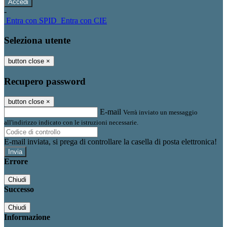
-
Entra con SPID
Entra con CIE
Seleziona utente
button close
×
Recupero password
button close
×
E-mail
Verrà inviato un messaggio
all'indirizzo indicato con le istruzioni necessarie.
E-mail inviata, si prega di controllare la casella di posta elettronica!
Errore
Chiudi
Successo
Chiudi
Informazione