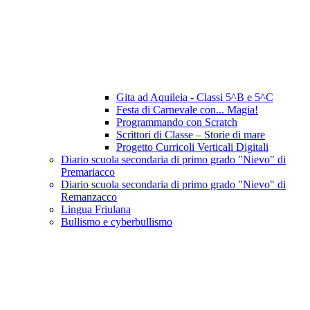
Gita ad Aquileia - Classi 5^B e 5^C
Festa di Carnevale con... Magia!
Programmando con Scratch
Scrittori di Classe – Storie di mare
Progetto Curricoli Verticali Digitali
Diario scuola secondaria di primo grado "Nievo" di
Premariacco
Diario scuola secondaria di primo grado "Nievo" di
Remanzacco
Lingua Friulana
Bullismo e cyberbullismo