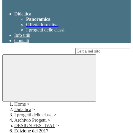
Didattica
Panoramica
Offerta formativa
I progetti delle classi
Info utili
Contatti
Campo di ricerca per le pagine del sito
Home
>
Didattica
>
I progetti delle classi
>
Archivio Progetti
>
DESIGN FESTIVAL
>
Edizione del 2017