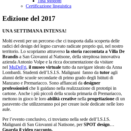
Tina Modotti
Certificazione linguistica
Edizione del 2017
UNA SETTIMANA INTENSA!
Molti eventi per un percorso che ci trasporta dalla scoperta delle
radici del design del legno curvato radicate proprio qui, nel nostro
territorio. Lo scopriamo attraverso
la storia raccontata a Villa De
Brandis
a San Giovanni al Natisone, della strepitosa innovativa
azienda Antonio Volpe e la ricca documentazione da visitare
nel
MuDeFri
,
il museo virtuale
tutto da navigare ideato da Anna
Lombardi. Studenti dell’I.S.I.S. Malignani fanno da
tutor
agli
alunni delle scuole secondarie di primo grado degli Istituti di
Manzano e Premariacco. Sono affiancati da
designer
professionisti
che li guidano nella realizzazione di prototipi in
cartone. Anche i più piccoli della scuola primaria di Premariacco,
mettono in gioco le loro
abilità creative
nella
progettazione
di un
paravento che utilizzeranno poi per creare isole dedicate nelle loro
aule.
Per l’evento conclusivo, ci troviamo nella sede dell’I.S.I.S.
Malignani di San Giovanni al Natisone, per
SPOT design
…
Guarda il video racconto.