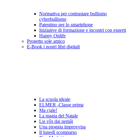
Normativa per contrastare bullismo
cyberbullismo
Patentino per lo smartphone
Iniziative di formazione e incontri con esperti
Happy Onlife
Progetto sole amico
E-Book i nostri libri digitali
La scuola ideale
ELMER -Classe prima
Ma cjale!
La magia del Natale
Lis vôs dai nemâj
Una pioggia improvvisa
Il lunedì scomparso