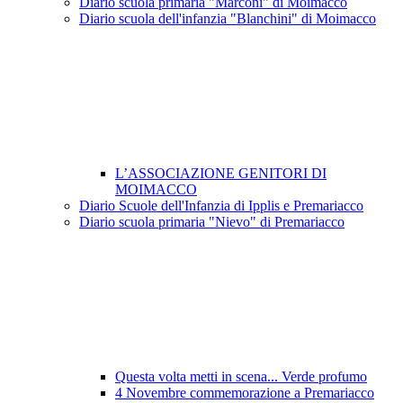
Diario scuola primaria "Marconi" di Moimacco
Diario scuola dell'infanzia "Blanchini" di Moimacco
L’ASSOCIAZIONE GENITORI DI
MOIMACCO
Diario Scuole dell'Infanzia di Ipplis e Premariacco
Diario scuola primaria "Nievo" di Premariacco
Questa volta metti in scena... Verde profumo
4 Novembre commemorazione a Premariacco