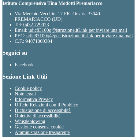
Istituto Comprensivo Tina Modotti Premariacco
Via Mercato Vecchio, 17 FR. Orsaria 33040
PREMARIACCO (UD)
Tel:
0432 729023
Email:
udic83100q@istruzione.it
Link per inviare una mail
PEC:
udic83100q@pec.istruzione.it
Link per inviare una mail
C.F.: 94071000304
Seguici su
Facebook
Sezione Link Utili
Cookie policy
Note legali
Informativa Privacy
Ufficio Relazioni con il Pubblico
Dichiarazione di accessibilità
Obiettivi di accessibilità
Whistleblowing
Gestione consensi cookie
Amministrazione trasparente