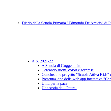
Diario della Scuola Primaria "Edmondo De Amicis" di
A.S. 2021-22
A Scuola di Guggenheim
Cercando suoni, colori e sorprese
Conclusione progetto "Scuola Attiva Kids" 
Presentazione della web app interattiva "Cer
Uniti per la pace
Una storia da... Paura!