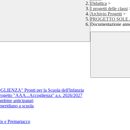
Didattica
>
I progetti delle classi
Archivio Progetti
>
PROGETTO SOLE
Documentazione ann
NZA" Pronti per la Scuola dell'Infanzia
getto "AAA...Accoglienza" a.s. 2026/2027
ine anticipatari
eridiano a scuola
lis e Premariacco