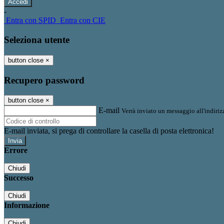
-
Entra con SPID
Entra con CIE
Seleziona utente
button close
×
Recupero password
button close
×
E-mail
Verrà inviato un messaggio all'indirizz
E-mail inviata, si prega di controllare la casella di posta elettronica!
Errore
Chiudi
Successo
Chiudi
Informazione
Chiudi