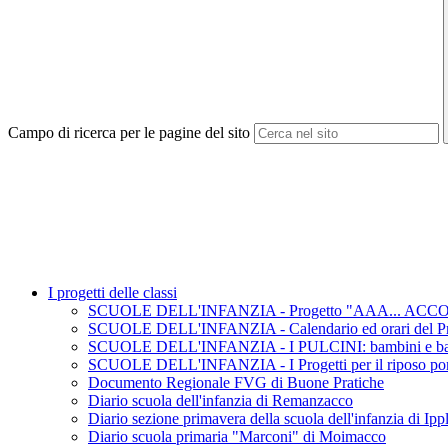
Campo di ricerca per le pagine del sito
I progetti delle classi
SCUOLE DELL'INFANZIA - Progetto "AAA... ACCOGLIE
SCUOLE DELL'INFANZIA - Calendario ed orari del Pro
SCUOLE DELL'INFANZIA - I PULCINI: bambini e bamb
SCUOLE DELL'INFANZIA - I Progetti per il riposo pom
Documento Regionale FVG di Buone Pratiche
Diario scuola dell'infanzia di Remanzacco
Diario sezione primavera della scuola dell'infanzia di Ipp
Diario scuola primaria "Marconi" di Moimacco