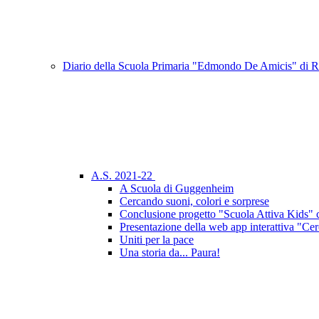
Diario della Scuola Primaria "Edmondo De Amicis" di
A.S. 2021-22
A Scuola di Guggenheim
Cercando suoni, colori e sorprese
Conclusione progetto "Scuola Attiva Kids" 
Presentazione della web app interattiva "Cer
Uniti per la pace
Una storia da... Paura!