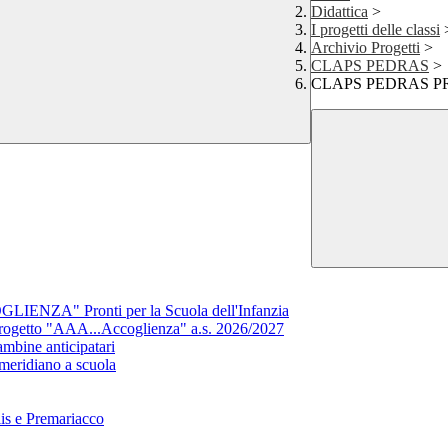
Didattica
>
I progetti delle classi
Archivio Progetti
>
CLAPS PEDRAS
>
CLAPS PEDRAS PREM
NZA" Pronti per la Scuola dell'Infanzia
getto "AAA...Accoglienza" a.s. 2026/2027
ine anticipatari
eridiano a scuola
lis e Premariacco