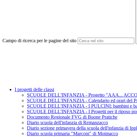
Campo di ricerca per le pagine del sito
I progetti delle classi
SCUOLE DELL'INFANZIA - Progetto "AAA... ACCOGLIE
SCUOLE DELL'INFANZIA - Calendario ed orari del Pro
SCUOLE DELL'INFANZIA - I PULCINI: bambini e bamb
SCUOLE DELL'INFANZIA - I Progetti per il riposo pom
Documento Regionale FVG di Buone Pratiche
Diario scuola dell'infanzia di Remanzacco
Diario sezione primavera della scuola dell'infanzia di Ipp
Diario scuola primaria "Marconi" di Moimacco