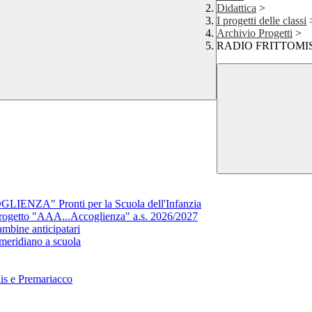
Didattica
>
I progetti delle classi
Archivio Progetti
>
RADIO FRITTOMI
NZA" Pronti per la Scuola dell'Infanzia
getto "AAA...Accoglienza" a.s. 2026/2027
ine anticipatari
eridiano a scuola
lis e Premariacco