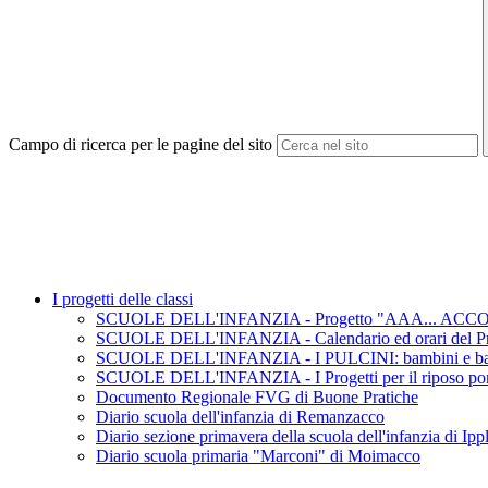
Campo di ricerca per le pagine del sito
I progetti delle classi
SCUOLE DELL'INFANZIA - Progetto "AAA... ACCOGLIE
SCUOLE DELL'INFANZIA - Calendario ed orari del Pro
SCUOLE DELL'INFANZIA - I PULCINI: bambini e bamb
SCUOLE DELL'INFANZIA - I Progetti per il riposo pom
Documento Regionale FVG di Buone Pratiche
Diario scuola dell'infanzia di Remanzacco
Diario sezione primavera della scuola dell'infanzia di Ipp
Diario scuola primaria "Marconi" di Moimacco