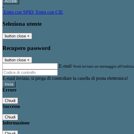
-
Entra con SPID
Entra con CIE
Seleziona utente
button close
×
Recupero password
button close
×
E-mail
Verrà inviato un messaggio all'indirizz
E-mail inviata, si prega di controllare la casella di posta elettronica!
Errore
Chiudi
Successo
Chiudi
Informazione
Chiudi