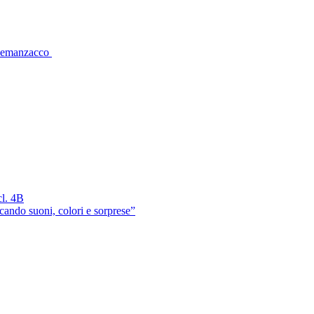
 Remanzacco
cl. 4B
cando suoni, colori e sorprese”