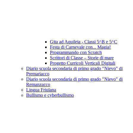
Gita ad Aquileia - Classi 5^B e 5^C
Festa di Carnevale con... Magia!
Programmando con Scratch
Scrittori di Classe – Storie di mare
Progetto Curricoli Verticali Digitali
Diario scuola secondaria di primo grado "Nievo" di
Premariacco
Diario scuola secondaria di primo grado "Nievo" di
Remanzacco
Lingua Friulana
Bullismo e cyberbullismo