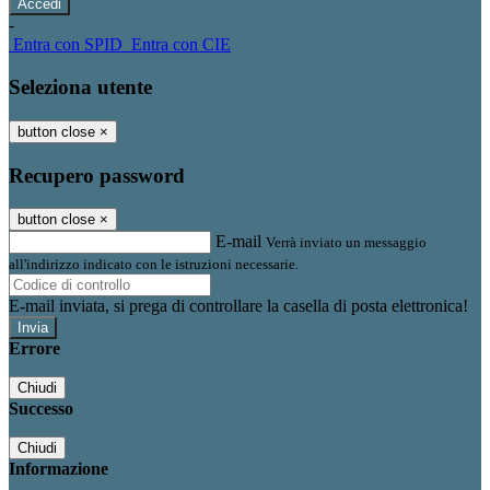
-
Entra con SPID
Entra con CIE
Seleziona utente
button close
×
Recupero password
button close
×
E-mail
Verrà inviato un messaggio
all'indirizzo indicato con le istruzioni necessarie.
E-mail inviata, si prega di controllare la casella di posta elettronica!
Errore
Chiudi
Successo
Chiudi
Informazione