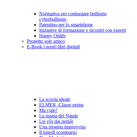
Normativa per contrastare bullismo
cyberbullismo
Patentino per lo smartphone
Iniziative di formazione e incontri con esperti
Happy Onlife
Progetto sole amico
E-Book i nostri libri digitali
La scuola ideale
ELMER -Classe prima
Ma cjale!
La magia del Natale
Lis vôs dai nemâj
Una pioggia improvvisa
Il lunedì scomparso