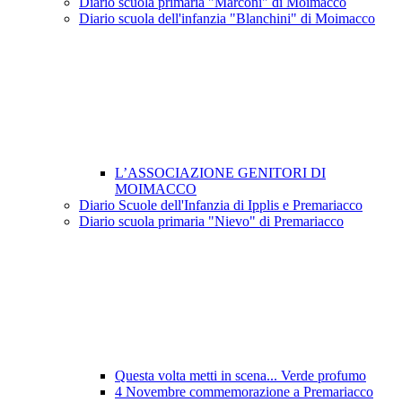
Diario scuola primaria "Marconi" di Moimacco
Diario scuola dell'infanzia "Blanchini" di Moimacco
L’ASSOCIAZIONE GENITORI DI
MOIMACCO
Diario Scuole dell'Infanzia di Ipplis e Premariacco
Diario scuola primaria "Nievo" di Premariacco
Questa volta metti in scena... Verde profumo
4 Novembre commemorazione a Premariacco