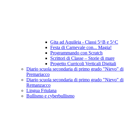
Gita ad Aquileia - Classi 5^B e 5^C
Festa di Carnevale con... Magia!
Programmando con Scratch
Scrittori di Classe – Storie di mare
Progetto Curricoli Verticali Digitali
Diario scuola secondaria di primo grado "Nievo" di
Premariacco
Diario scuola secondaria di primo grado "Nievo" di
Remanzacco
Lingua Friulana
Bullismo e cyberbullismo