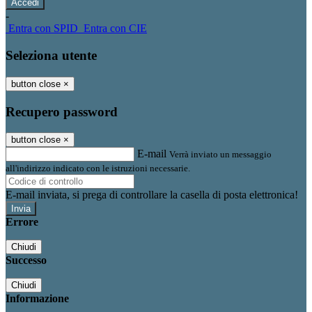
-
Entra con SPID
Entra con CIE
Seleziona utente
button close
×
Recupero password
button close
×
E-mail
Verrà inviato un messaggio
all'indirizzo indicato con le istruzioni necessarie.
E-mail inviata, si prega di controllare la casella di posta elettronica!
Errore
Chiudi
Successo
Chiudi
Informazione