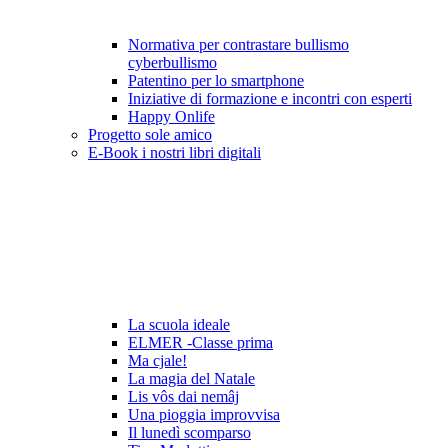
Normativa per contrastare bullismo
cyberbullismo
Patentino per lo smartphone
Iniziative di formazione e incontri con esperti
Happy Onlife
Progetto sole amico
E-Book i nostri libri digitali
La scuola ideale
ELMER -Classe prima
Ma cjale!
La magia del Natale
Lis vôs dai nemâj
Una pioggia improvvisa
Il lunedì scomparso