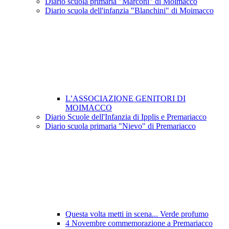
Diario scuola primaria "Marconi" di Moimacco
Diario scuola dell'infanzia "Blanchini" di Moimacco
L’ASSOCIAZIONE GENITORI DI
MOIMACCO
Diario Scuole dell'Infanzia di Ipplis e Premariacco
Diario scuola primaria "Nievo" di Premariacco
Questa volta metti in scena... Verde profumo
4 Novembre commemorazione a Premariacco