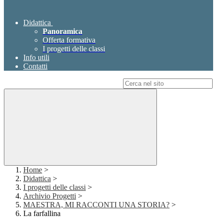
Didattica
Panoramica
Offerta formativa
I progetti delle classi
Info utili
Contatti
Campo di ricerca per le pagine del sito
Home
>
Didattica
>
I progetti delle classi
>
Archivio Progetti
>
MAESTRA, MI RACCONTI UNA STORIA?
>
La farfallina