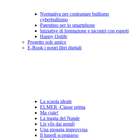
Normativa per contrastare bullismo
cyberbullismo
Patentino per lo smartphone
Iniziative di formazione e incontri con esperti
Happy Onlife
Progetto sole amico
E-Book i nostri libri digitali
La scuola ideale
ELMER -Classe prima
Ma cjale!
La magia del Natale
Lis vôs dai nemâj
Una pioggia improvvisa
Il lunedì scomparso