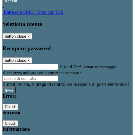
-
Entra con SPID
Entra con CIE
Seleziona utente
button close
×
Recupero password
button close
×
E-mail
Verrà inviato un messaggio
all'indirizzo indicato con le istruzioni necessarie.
E-mail inviata, si prega di controllare la casella di posta elettronica!
Errore
Chiudi
Successo
Chiudi
Informazione