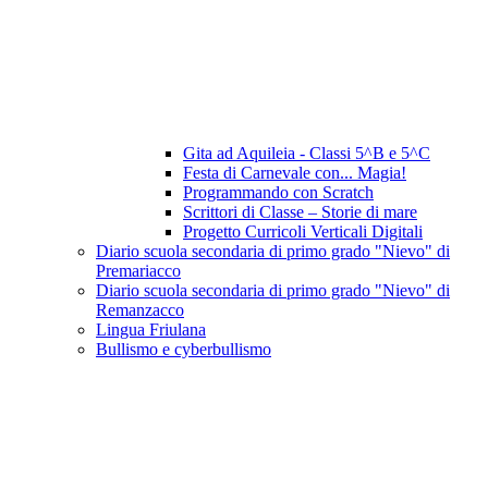
Gita ad Aquileia - Classi 5^B e 5^C
Festa di Carnevale con... Magia!
Programmando con Scratch
Scrittori di Classe – Storie di mare
Progetto Curricoli Verticali Digitali
Diario scuola secondaria di primo grado "Nievo" di
Premariacco
Diario scuola secondaria di primo grado "Nievo" di
Remanzacco
Lingua Friulana
Bullismo e cyberbullismo