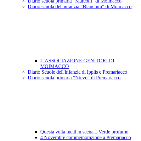
Diario scuola primaria "Marconi" di Moimacco
Diario scuola dell'infanzia "Blanchini" di Moimacco
L’ASSOCIAZIONE GENITORI DI
MOIMACCO
Diario Scuole dell'Infanzia di Ipplis e Premariacco
Diario scuola primaria "Nievo" di Premariacco
Questa volta metti in scena... Verde profumo
4 Novembre commemorazione a Premariacco