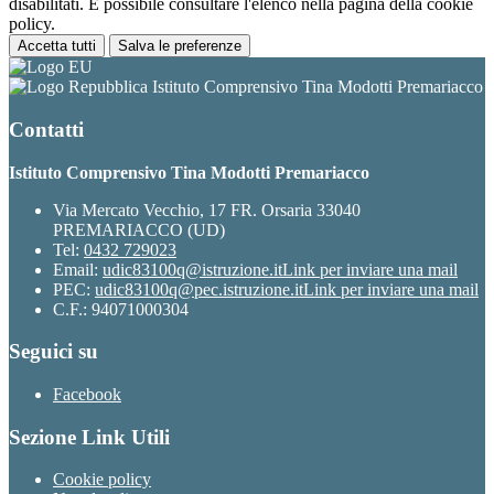
disabilitati. È possibile consultare l'elenco nella pagina della cookie
policy.
Accetta tutti
Salva le preferenze
Istituto Comprensivo Tina Modotti Premariacco
Contatti
Istituto Comprensivo Tina Modotti Premariacco
Via Mercato Vecchio, 17 FR. Orsaria 33040
PREMARIACCO (UD)
Tel:
0432 729023
Email:
udic83100q@istruzione.it
Link per inviare una mail
PEC:
udic83100q@pec.istruzione.it
Link per inviare una mail
C.F.: 94071000304
Seguici su
Facebook
Sezione Link Utili
Cookie policy