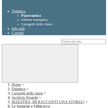
Didattica
Panoramica
Offerta formativa
I progetti delle classi
Info utili
Contatti
Campo di ricerca per le pagine del sito
Home
>
Didattica
>
I progetti delle classi
>
Archivio Progetti
>
MAESTRA, MI RACCONTI UNA STORIA?
>
Le formiche e l'albicocco