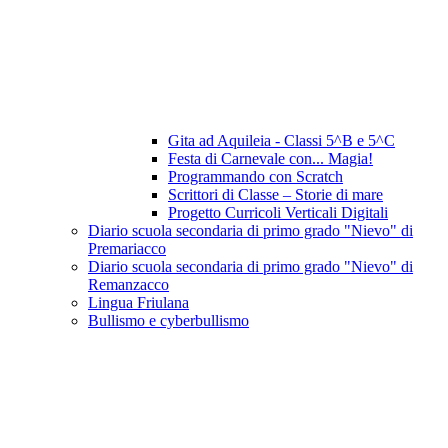
Gita ad Aquileia - Classi 5^B e 5^C
Festa di Carnevale con... Magia!
Programmando con Scratch
Scrittori di Classe – Storie di mare
Progetto Curricoli Verticali Digitali
Diario scuola secondaria di primo grado "Nievo" di
Premariacco
Diario scuola secondaria di primo grado "Nievo" di
Remanzacco
Lingua Friulana
Bullismo e cyberbullismo