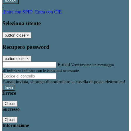
-
Entra con SPID
Entra con CIE
Seleziona utente
button close
×
Recupero password
button close
×
E-mail
Verrà inviato un messaggio
all'indirizzo indicato con le istruzioni necessarie.
E-mail inviata, si prega di controllare la casella di posta elettronica!
Errore
Chiudi
Successo
Chiudi
Informazione