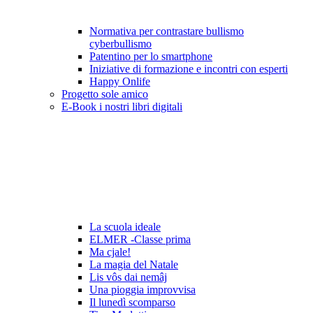
Normativa per contrastare bullismo
cyberbullismo
Patentino per lo smartphone
Iniziative di formazione e incontri con esperti
Happy Onlife
Progetto sole amico
E-Book i nostri libri digitali
La scuola ideale
ELMER -Classe prima
Ma cjale!
La magia del Natale
Lis vôs dai nemâj
Una pioggia improvvisa
Il lunedì scomparso