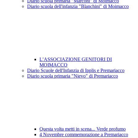
Diario scuola primaria "Marconi" di Moimacco
Diario scuola dell'infanzia "Blanchini" di Moimacco
L’ASSOCIAZIONE GENITORI DI
MOIMACCO
Diario Scuole dell'Infanzia di Ipplis e Premariacco
Diario scuola primaria "Nievo" di Premariacco
Questa volta metti in scena... Verde profumo
4 Novembre commemorazione a Premariacco