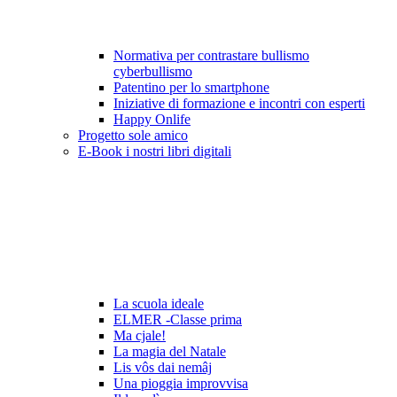
Normativa per contrastare bullismo
cyberbullismo
Patentino per lo smartphone
Iniziative di formazione e incontri con esperti
Happy Onlife
Progetto sole amico
E-Book i nostri libri digitali
La scuola ideale
ELMER -Classe prima
Ma cjale!
La magia del Natale
Lis vôs dai nemâj
Una pioggia improvvisa