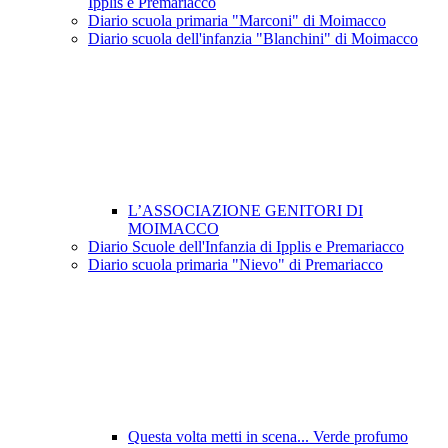
Ipplis e Premariacco
Diario scuola primaria "Marconi" di Moimacco
Diario scuola dell'infanzia "Blanchini" di Moimacco
L’ASSOCIAZIONE GENITORI DI
MOIMACCO
Diario Scuole dell'Infanzia di Ipplis e Premariacco
Diario scuola primaria "Nievo" di Premariacco
Questa volta metti in scena... Verde profumo