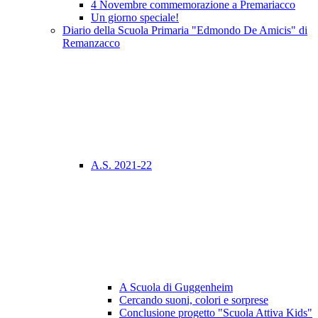
4 Novembre commemorazione a Premariacco
Un giorno speciale!
Diario della Scuola Primaria "Edmondo De Amicis" di
Remanzacco
A.S. 2021-22
A Scuola di Guggenheim
Cercando suoni, colori e sorprese
Conclusione progetto "Scuola Attiva Kids"