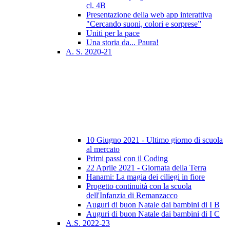
cl. 4B
Presentazione della web app interattiva
"Cercando suoni, colori e sorprese”
Uniti per la pace
Una storia da... Paura!
A. S. 2020-21
10 Giugno 2021 - Ultimo giorno di scuola
al mercato
Primi passi con il Coding
22 Aprile 2021 - Giornata della Terra
Hanami: La magia dei ciliegi in fiore
Progetto continuità con la scuola
dell'Infanzia di Remanzacco
Auguri di buon Natale dai bambini di I B
Auguri di buon Natale dai bambini di I C
A.S. 2022-23