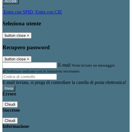
-
Entra con SPID
Entra con CIE
Seleziona utente
button close
×
Recupero password
button close
×
E-mail
Verrà inviato un messaggio
all'indirizzo indicato con le istruzioni necessarie.
E-mail inviata, si prega di controllare la casella di posta elettronica!
Errore
Chiudi
Successo
Chiudi
Informazione