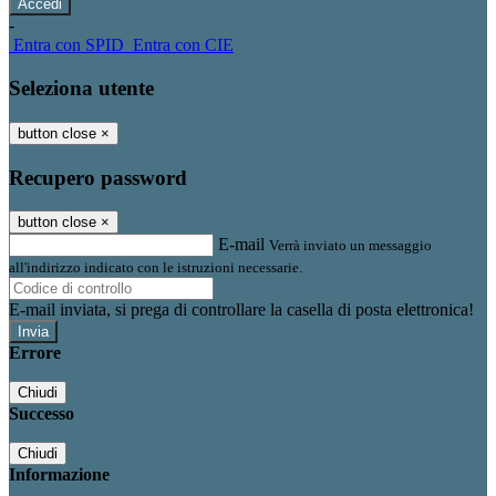
-
Entra con SPID
Entra con CIE
Seleziona utente
button close
×
Recupero password
button close
×
E-mail
Verrà inviato un messaggio
all'indirizzo indicato con le istruzioni necessarie.
E-mail inviata, si prega di controllare la casella di posta elettronica!
Errore
Chiudi
Successo
Chiudi
Informazione