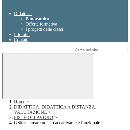
Didattica
Panoramica
Offerta formativa
I progetti delle classi
Info utili
Contatti
Campo di ricerca per le pagine del sito
Home
>
DIDATTICA, DIDATTICA A DISTANZA,
VALUTAZIONE
>
PISTE DI LAVORO
>
GSites : creare un sito accattivante e funzionale