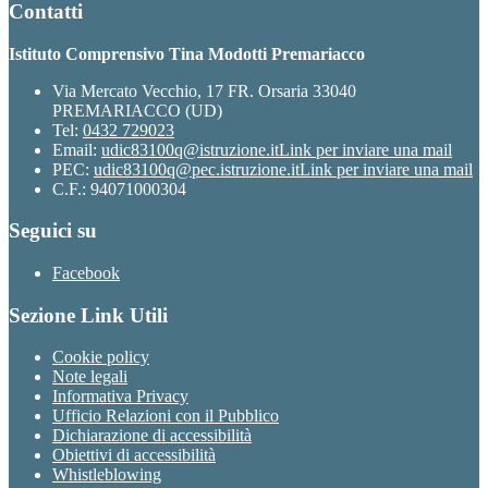
Contatti
Istituto Comprensivo Tina Modotti Premariacco
Via Mercato Vecchio, 17 FR. Orsaria 33040
PREMARIACCO (UD)
Tel:
0432 729023
Email:
udic83100q@istruzione.it
Link per inviare una mail
PEC:
udic83100q@pec.istruzione.it
Link per inviare una mail
C.F.: 94071000304
Seguici su
Facebook
Sezione Link Utili
Cookie policy
Note legali
Informativa Privacy
Ufficio Relazioni con il Pubblico
Dichiarazione di accessibilità
Obiettivi di accessibilità
Whistleblowing