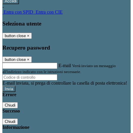
-
Entra con SPID
Entra con CIE
Seleziona utente
button close
×
Recupero password
button close
×
E-mail
Verrà inviato un messaggio
all'indirizzo indicato con le istruzioni necessarie.
E-mail inviata, si prega di controllare la casella di posta elettronica!
Errore
Chiudi
Successo
Chiudi
Informazione