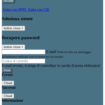
-
Entra con SPID
Entra con CIE
Seleziona utente
button close
×
Recupero password
button close
×
E-mail
Verrà inviato un messaggio
all'indirizzo indicato con le istruzioni necessarie.
E-mail inviata, si prega di controllare la casella di posta elettronica!
Errore
Chiudi
Successo
Chiudi
Informazione