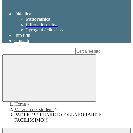
Didattica
Panoramica
Offerta formativa
I progetti delle classi
Info utili
Contatti
Campo di ricerca per le pagine del sito
Home
>
Materiali per studenti
>
PADLET ! CREARE E COLLABORARE È
FACILISSIMO!!!