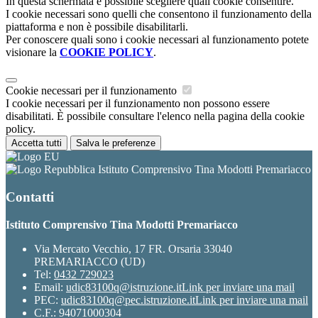
In questa schermata è possibile scegliere quali cookie consentire.
I cookie necessari sono quelli che consentono il funzionamento della
piattaforma e non è possibile disabilitarli.
Per conoscere quali sono i cookie necessari al funzionamento potete
visionare la
COOKIE POLICY
.
Cookie necessari per il funzionamento
I cookie necessari per il funzionamento non possono essere
disabilitati. È possibile consultare l'elenco nella pagina della cookie
policy.
Accetta tutti
Salva le preferenze
Istituto Comprensivo Tina Modotti Premariacco
Contatti
Istituto Comprensivo Tina Modotti Premariacco
Via Mercato Vecchio, 17 FR. Orsaria 33040
PREMARIACCO (UD)
Tel:
0432 729023
Email:
udic83100q@istruzione.it
Link per inviare una mail
PEC:
udic83100q@pec.istruzione.it
Link per inviare una mail
C.F.: 94071000304