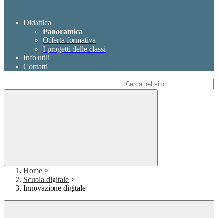
Didattica
Panoramica
Offerta formativa
I progetti delle classi
Info utili
Contatti
Campo di ricerca per le pagine del sito
Home
>
Scuola digitale
>
Innovazione digitale