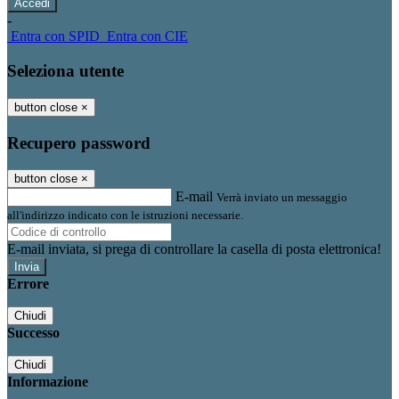
-
Entra con SPID
Entra con CIE
Seleziona utente
button close
×
Recupero password
button close
×
E-mail
Verrà inviato un messaggio
all'indirizzo indicato con le istruzioni necessarie.
E-mail inviata, si prega di controllare la casella di posta elettronica!
Errore
Chiudi
Successo
Chiudi
Informazione