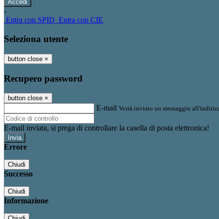
-
Entra con SPID
Entra con CIE
Seleziona utente
button close
×
Recupero password
button close
×
E-mail
Verrà inviato un messaggio all'indirizz
E-mail inviata, si prega di controllare la casella di posta elettronica!
Errore
Chiudi
Successo
Chiudi
Informazione
Chiudi