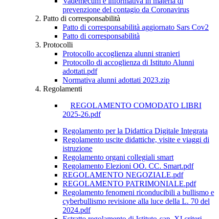
Vademecum e informativa in materia di
prevenzione del contagio da Coronavirus
Patto di corresponsabilità
Patto di corresponsabilità aggiornato Sars Cov2
Patto di corresponsabilità
Protocolli
Protocollo accoglienza alunni stranieri
Protocollo di accoglienza di Istituto Alunni
adottati.pdf
Normativa alunni adottati 2023.zip
Regolamenti
REGOLAMENTO COMODATO LIBRI
2025-26.pdf
Regolamento per la Didattica Digitale Integrata
Regolamento uscite didattiche, visite e viaggi di
istruzione
Regolamento organi collegiali smart
Regolamento Elezioni OO. CC. Smart.pdf
REGOLAMENTO NEGOZIALE.pdf
REGOLAMENTO PATRIMONIALE.pdf
Regolamento fenomeni riconducibili a bullismo e
cyberbullismo revisione alla luce della L. 70 del
2024.pdf
Estratto regolamento di Istituto-cap. XI criteri