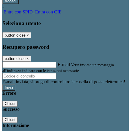
-
Entra con SPID
Entra con CIE
Seleziona utente
button close
×
Recupero password
button close
×
E-mail
Verrà inviato un messaggio
all'indirizzo indicato con le istruzioni necessarie.
E-mail inviata, si prega di controllare la casella di posta elettronica!
Errore
Chiudi
Successo
Chiudi
Informazione