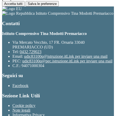
Accetta tutti
Salva le preferenze
Istituto Comprensivo Tina Modotti Premariacco
Contatti
Istituto Comprensivo Tina Modotti Premariacco
Via Mercato Vecchio, 17 FR. Orsaria 33040
PREMARIACCO (UD)
Tel:
0432 729023
Email:
udic83100q@istruzione.it
Link per inviare una mail
PEC:
udic83100q@pec.istruzione.it
Link per inviare una mail
C.F.: 94071000304
Seguici su
Facebook
Sezione Link Utili
Cookie policy
Note legali
Informativa Privacy