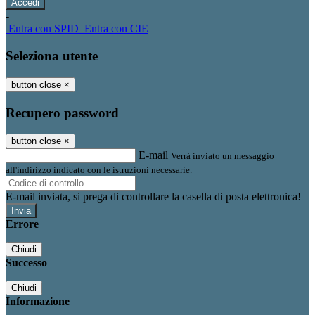
-
Entra con SPID
Entra con CIE
Seleziona utente
button close
×
Recupero password
button close
×
E-mail
Verrà inviato un messaggio
all'indirizzo indicato con le istruzioni necessarie.
E-mail inviata, si prega di controllare la casella di posta elettronica!
Errore
Chiudi
Successo
Chiudi
Informazione