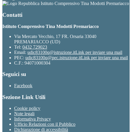
Istituto Comprensivo Tina Modotti Premariacco
Contatti
Istituto Comprensivo Tina Modotti Premariacco
Via Mercato Vecchio, 17 FR. Orsaria 33040
PREMARIACCO (UD)
Tel:
0432 729023
Email:
udic83100q@istruzione.it
Link per inviare una mail
PEC:
udic83100q@pec.istruzione.it
Link per inviare una mail
C.F.: 94071000304
Seguici su
Facebook
Sezione Link Utili
Cookie policy
Note legali
Informativa Privacy
Ufficio Relazioni con il Pubblico
Dichiarazione di accessibilità