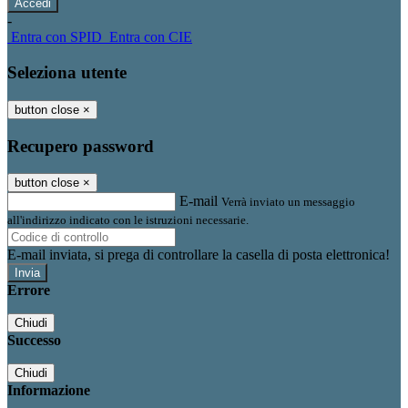
-
Entra con SPID
Entra con CIE
Seleziona utente
button close
×
Recupero password
button close
×
E-mail
Verrà inviato un messaggio
all'indirizzo indicato con le istruzioni necessarie.
E-mail inviata, si prega di controllare la casella di posta elettronica!
Errore
Chiudi
Successo
Chiudi
Informazione