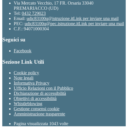
Via Mercato Vecchio, 17 FR. Orsaria 33040
PREMARIACCO (UD)
Tel:
0432 729023
Email:
udic83100q@istruzione.it
Link per inviare una mail
PEC:
udic83100q@pec.istruzione.it
Link per inviare una mail
C.F.: 94071000304
Seguici su
Facebook
Sezione Link Utili
Cookie policy
Note legali
Informativa Privacy
Ufficio Relazioni con il Pubblico
Dichiarazione di accessibilità
Obiettivi di accessibilità
Whistleblowing
Gestione consensi cookie
Amministrazione trasparente
Pagina visualizzata
1043
volte