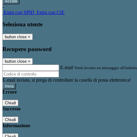
-
Entra con SPID
Entra con CIE
Seleziona utente
button close
×
Recupero password
button close
×
E-mail
Verrà inviato un messaggio all'indirizz
E-mail inviata, si prega di controllare la casella di posta elettronica!
Errore
Chiudi
Successo
Chiudi
Informazione
Chiudi