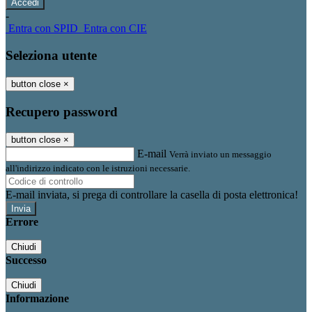
-
Entra con SPID
Entra con CIE
Seleziona utente
button close
×
Recupero password
button close
×
E-mail
Verrà inviato un messaggio
all'indirizzo indicato con le istruzioni necessarie.
E-mail inviata, si prega di controllare la casella di posta elettronica!
Errore
Chiudi
Successo
Chiudi
Informazione