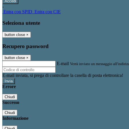
-
Entra con SPID
Entra con CIE
Seleziona utente
button close
×
Recupero password
button close
×
E-mail
Verrà inviato un messaggio all'indirizz
E-mail inviata, si prega di controllare la casella di posta elettronica!
Errore
Chiudi
Successo
Chiudi
Informazione
Chiudi