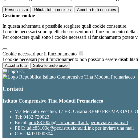
Personalizza
Rifiuta tutti
i cookies
Accetta tutti
i cookies
Gestione cookie
In questa schermata è possibile scegliere quali cookie consentire.
I cookie necessari sono quelli che consentono il funzionamento della pi
Per conoscere quali sono i cookie necessari al funzionamento potete v
Cookie necessari per il funzionamento
I cookie necessari per il funzionamento non possono essere disabilitati.
Accetta tutti
Salva le preferenze
Istituto Comprensivo Tina Modotti Premariacco
Contatti
Istituto Comprensivo Tina Modotti Premariacco
Via Mercato Vecchio, 17 FR. Orsaria 33040 PREMARIACC
Tel:
0432 729023
Email:
udic83100q@istruzione.it
Link per inviare una mail
PEC:
udic83100q@pec.istruzione.it
Link per inviare una mail
C.F.: 94071000304