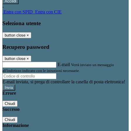
-
Entra con SPID
Entra con CIE
Seleziona utente
button close
×
Recupero password
button close
×
E-mail
Verrà inviato un messaggio
all'indirizzo indicato con le istruzioni necessarie.
E-mail inviata, si prega di controllare la casella di posta elettronica!
Errore
Chiudi
Successo
Chiudi
Informazione