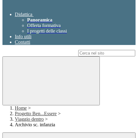
Didattica
Panoramica
Offerta formativa
I progetti delle classi
Info utili
Contatti
Campo di ricerca per le pagine del sito
Home
>
Progetto Ben...Essere
>
Viaggio dentro
>
Archivio sc. infanzia