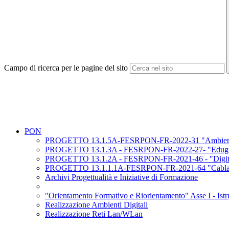
Campo di ricerca per le pagine del sito
PON
PROGETTO 13.1.5A-FESRPON-FR-2022-31 "Ambienti dida
PROGETTO 13.1.3A - FESRPON-FR-2022-27- "Edugreen: la
PROGETTO 13.1.2A - FESRPON-FR-2021-46 - "Digital boar
PROGETTO 13.1.1.1A-FESRPON-FR-2021-64 "Cablaggio stru
Archivi Progettualità e Iniziative di Formazione
"Orientamento Formativo e Riorientamento" Asse I - Istr
Realizzazione Ambienti Digitali
Realizzazione Reti Lan/WLan