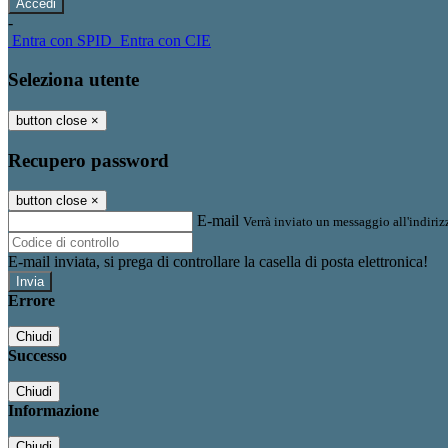
-
Entra con SPID
Entra con CIE
Seleziona utente
button close
×
Recupero password
button close
×
E-mail
Verrà inviato un messaggio all'indirizz
E-mail inviata, si prega di controllare la casella di posta elettronica!
Errore
Chiudi
Successo
Chiudi
Informazione
Chiudi