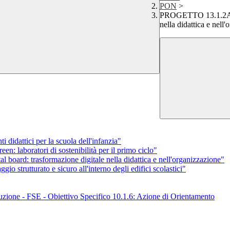
PON
>
PROGETTO 13.1.2A - 
nella didattica e nell
ttici per la scuola dell'infanzia"
boratori di sostenibilità per il primo ciclo"
d: trasformazione digitale nella didattica e nell'organizzazione"
tturato e sicuro all'interno degli edifici scolastici"
uzione - FSE - Obiettivo Specifico 10.1.6: Azione di Orientamento