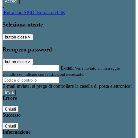
-
Entra con SPID
Entra con CIE
Seleziona utente
button close
×
Recupero password
button close
×
E-mail
Verrà inviato un messaggio
all'indirizzo indicato con le istruzioni necessarie.
E-mail inviata, si prega di controllare la casella di posta elettronica!
Errore
Chiudi
Successo
Chiudi
Informazione