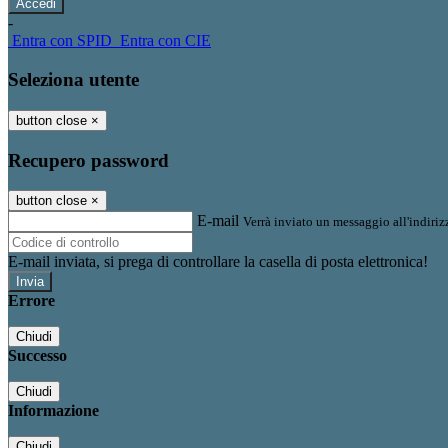
-
Entra con SPID
Entra con CIE
Seleziona utente
button close
×
Recupero password
button close
×
E-mail
Verrà inviato un messaggio all'indirizz
E-mail inviata, si prega di controllare la casella di posta elettronica!
Errore
Chiudi
Successo
Chiudi
Informazione
Chiudi