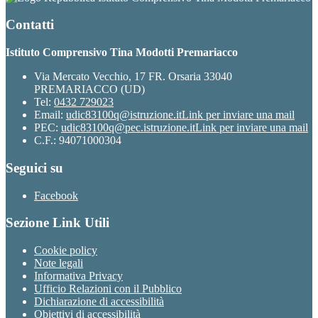
Contatti
Istituto Comprensivo Tina Modotti Premariacco
Via Mercato Vecchio, 17 FR. Orsaria 33040
PREMARIACCO (UD)
Tel:
0432 729023
Email:
udic83100q@istruzione.it
Link per inviare una mail
PEC:
udic83100q@pec.istruzione.it
Link per inviare una mail
C.F.: 94071000304
Seguici su
Facebook
Sezione Link Utili
Cookie policy
Note legali
Informativa Privacy
Ufficio Relazioni con il Pubblico
Dichiarazione di accessibilità
Obiettivi di accessibilità