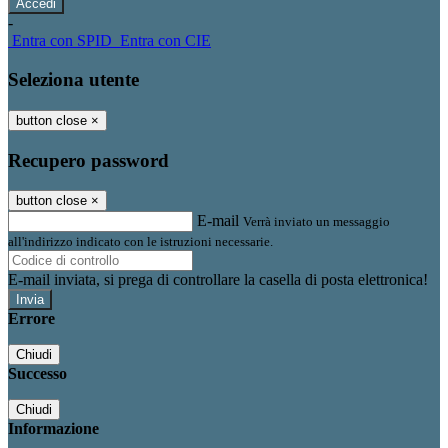
-
Entra con SPID
Entra con CIE
Seleziona utente
button close
×
Recupero password
button close
×
E-mail
Verrà inviato un messaggio
all'indirizzo indicato con le istruzioni necessarie.
E-mail inviata, si prega di controllare la casella di posta elettronica!
Errore
Chiudi
Successo
Chiudi
Informazione