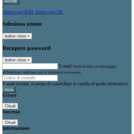
-
Entra con SPID
Entra con CIE
Seleziona utente
button close
×
Recupero password
button close
×
E-mail
Verrà inviato un messaggio
all'indirizzo indicato con le istruzioni necessarie.
E-mail inviata, si prega di controllare la casella di posta elettronica!
Errore
Chiudi
Successo
Chiudi
Informazione