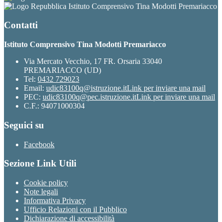
Istituto Comprensivo Tina Modotti Premariacco
Contatti
Istituto Comprensivo Tina Modotti Premariacco
Via Mercato Vecchio, 17 FR. Orsaria 33040
PREMARIACCO (UD)
Tel:
0432 729023
Email:
udic83100q@istruzione.it
Link per inviare una mail
PEC:
udic83100q@pec.istruzione.it
Link per inviare una mail
C.F.: 94071000304
Seguici su
Facebook
Sezione Link Utili
Cookie policy
Note legali
Informativa Privacy
Ufficio Relazioni con il Pubblico
Dichiarazione di accessibilità