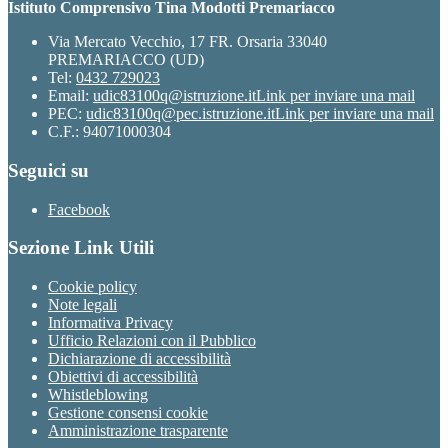
Istituto Comprensivo Tina Modotti Premariacco
Via Mercato Vecchio, 17 FR. Orsaria 33040
PREMARIACCO (UD)
Tel:
0432 729023
Email:
udic83100q@istruzione.it
Link per inviare una mail
PEC:
udic83100q@pec.istruzione.it
Link per inviare una mail
C.F.: 94071000304
Seguici su
Facebook
Sezione Link Utili
Cookie policy
Note legali
Informativa Privacy
Ufficio Relazioni con il Pubblico
Dichiarazione di accessibilità
Obiettivi di accessibilità
Whistleblowing
Gestione consensi cookie
Amministrazione trasparente