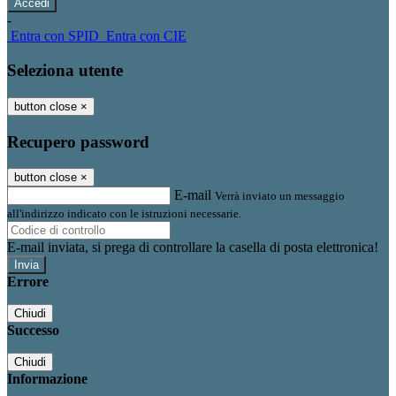
-
Entra con SPID
Entra con CIE
Seleziona utente
button close
×
Recupero password
button close
×
E-mail
Verrà inviato un messaggio
all'indirizzo indicato con le istruzioni necessarie.
E-mail inviata, si prega di controllare la casella di posta elettronica!
Errore
Chiudi
Successo
Chiudi
Informazione