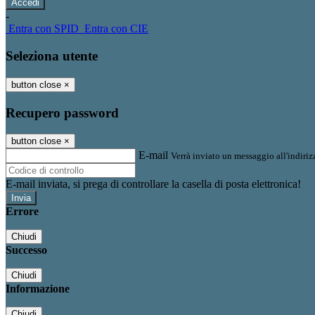
-
Entra con SPID
Entra con CIE
Seleziona utente
button close
×
Recupero password
button close
×
E-mail
Verrà inviato un messaggio all'indirizz
E-mail inviata, si prega di controllare la casella di posta elettronica!
Errore
Chiudi
Successo
Chiudi
Informazione
Chiudi