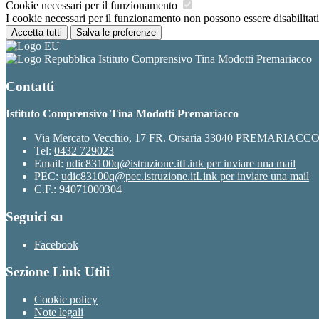
Cookie necessari per il funzionamento
I cookie necessari per il funzionamento non possono essere disabilitati.
Accetta tutti
Salva le preferenze
Istituto Comprensivo Tina Modotti Premariacco
Contatti
Istituto Comprensivo Tina Modotti Premariacco
Via Mercato Vecchio, 17 FR. Orsaria 33040 PREMARIACC
Tel:
0432 729023
Email:
udic83100q@istruzione.it
Link per inviare una mail
PEC:
udic83100q@pec.istruzione.it
Link per inviare una mail
C.F.: 94071000304
Seguici su
Facebook
Sezione Link Utili
Cookie policy
Note legali