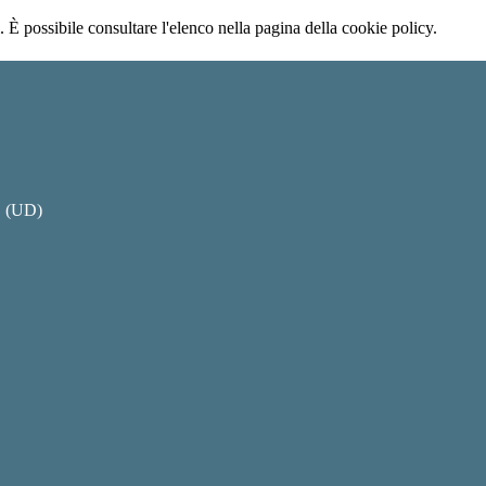
 È possibile consultare l'elenco nella pagina della cookie policy.
O (UD)