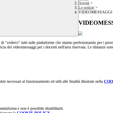
Novità
>
Le notizie
>
VIDEOMESSAGGI 
VIDEOMESS
sa di "vederci" tutti sulle piattaforme che stiamo perfezionando per i pross
 lancia dei videomessaggi per i docenti nell'area riservata. Le distanze so
kie necessari al funzionamento ed utili alle finalità illustrate nella
COO
attaforma e non è possibile disabilitarli.
isionare la
COOKIE POLICY
.