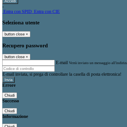
-
Entra con SPID
Entra con CIE
Seleziona utente
button close
×
Recupero password
button close
×
E-mail
Verrà inviato un messaggio all'indirizz
E-mail inviata, si prega di controllare la casella di posta elettronica!
Errore
Chiudi
Successo
Chiudi
Informazione
Chiudi