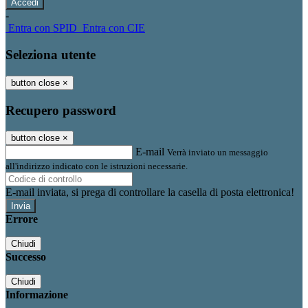
-
Entra con SPID
Entra con CIE
Seleziona utente
button close
×
Recupero password
button close
×
E-mail
Verrà inviato un messaggio
all'indirizzo indicato con le istruzioni necessarie.
E-mail inviata, si prega di controllare la casella di posta elettronica!
Errore
Chiudi
Successo
Chiudi
Informazione