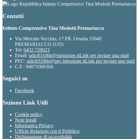
Istituto Comprensivo Tina Modotti Premariacco
Contatti
Istituto Comprensivo Tina Modotti Premariacco
Via Mercato Vecchio, 17 FR. Orsaria 33040
PREMARIACCO (UD)
Tel:
0432 729023
Email:
udic83100q@istruzione.it
Link per inviare una mail
PEC:
udic83100q@pec.istruzione.it
Link per inviare una mail
C.F.: 94071000304
Seguici su
Facebook
Sezione Link Utili
Cookie policy
Note legali
Informativa Privacy
Ufficio Relazioni con il Pubblico
Dichiarazione di accessibilità