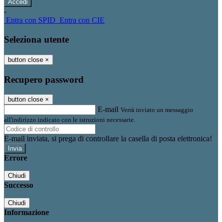
-
Entra con SPID
Entra con CIE
Seleziona utente
button close
×
Recupero password
button close
×
E-mail
Verrà inviato un messaggio
all'indirizzo indicato con le istruzioni necessarie.
E-mail inviata, si prega di controllare la casella di posta elettronica!
Errore
Chiudi
Successo
Chiudi
Informazione