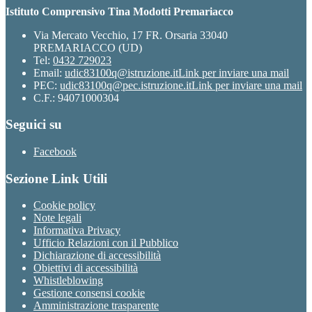
Istituto Comprensivo Tina Modotti Premariacco
Via Mercato Vecchio, 17 FR. Orsaria 33040
PREMARIACCO (UD)
Tel:
0432 729023
Email:
udic83100q@istruzione.it
Link per inviare una mail
PEC:
udic83100q@pec.istruzione.it
Link per inviare una mail
C.F.: 94071000304
Seguici su
Facebook
Sezione Link Utili
Cookie policy
Note legali
Informativa Privacy
Ufficio Relazioni con il Pubblico
Dichiarazione di accessibilità
Obiettivi di accessibilità
Whistleblowing
Gestione consensi cookie
Amministrazione trasparente